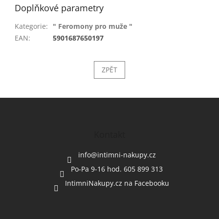
Doplňkové parametry
Kategorie
:
" Feromony pro muže "
EAN
:
5901687650197
ZPĚT
Z
á
p
a
Kontakt
t
í
info
@
intimni-nakupy.cz
Po-Pa 9-16 hod. 605 899 313
IntimniNakupy.cz na Facebooku