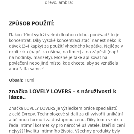
dřevo, ambra;
ZPŮSOB POUŽITÍ:
Flakón 10ml vydrží velmi dlouhou dobu, poněvadž to je
koncentrát. Díky vysoké koncentraci stačí nanést několik
dávek (3-4 kapky) za použití vhodného kapátka. Nejlépe v
okolí krku (např. za ušima, na límec) a na zápěstí (např.
na hodinky, manžety). Možné je také aplikovat na
povlečení nebo jiné místo, kde chcete, aby se vznášela
aura "alfa samce".
Obsah:
10ml
značka LOVELY LOVERS – s náruživosti k
lásce..
Značka LOVELY LOVERS je výsledkem práce specialistů
z celé Evropy. Technologové si dali za cíl vytvořit unikátní
a účinnou formuli za dostupnou cenu. Díky tomu vznikla
řada intimní kosmetiky pro náročné uživatele, kteří si cení
nejvyšší kvalitu intimního života. Všechny produkty byly