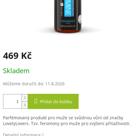
469 Kč
Měrná
Skladem
cena:
Můžeme doručit do:
11.8.2026
Přidat do košíku
Parfémovaný produkt pro muže se svůdnou vůní od značky
LovelyLovers. Tzv. feromony pro muže pro zvýšení přitažlivosti.
Detailní informace