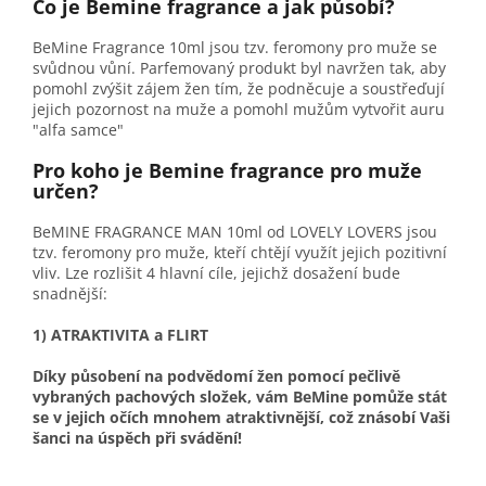
Co je Bemine fragrance a jak působí?
BeMine Fragrance 10ml jsou tzv. feromony pro muže se
svůdnou vůní. Parfemovaný produkt byl navržen tak, aby
pomohl zvýšit zájem žen tím, že podněcuje a soustřeďují
jejich pozornost na muže a pomohl mužům vytvořit auru
"alfa samce"
Pro koho je Bemine fragrance pro muže
určen?
BeMINE FRAGRANCE MAN 10ml od LOVELY LOVERS jsou
tzv. feromony pro muže, kteří chtějí využít jejich pozitivní
vliv. Lze rozlišit 4 hlavní cíle, jejichž dosažení bude
snadnější:
1) ATRAKTIVITA a FLIRT
Díky působení na podvědomí žen pomocí pečlivě
vybraných pachových složek, vám BeMine pomůže stát
se v jejich očích mnohem atraktivnější, což znásobí Vaši
šanci na úspěch při svádění!