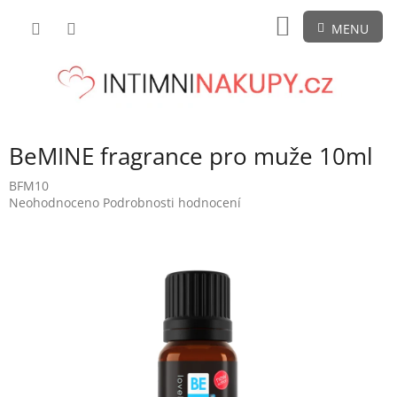
Přejít
NÁKUPNÍ
na
obsah
KOŠÍK
BeMINE fragrance pro muže 10ml
BFM10
Průměrné
Neohodnoceno
Podrobnosti hodnocení
hodnocení
produktu
je
0,0
z
5
hvězdiček.