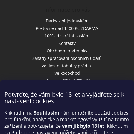
Informace pro vás
Dárky k objednávkám
Poštovné nad 1500 Kč ZDARMA
100% diskrétní zaslání
Kontakty
Obchodní podmínky
Zásady zpracování osobních údajů
--velikostní tabulky prádla --
Velkoobchod
Magazín SEX a VZTAHY
Potvrďte, že vám bylo 18 let a vyjádřete se k
nastavení cookies
Přijímáme online platby
Kliknutím na
Souhlasím
nám umožníte použití cookies
pro funkční, analytické a marketingové využití na tomto
zařízení a potvrzujete, že
vám již bylo 18 let
. Kliknutím
na Podrobné nastavení můžete sami určit, které