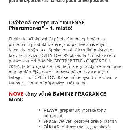
partnerů/partnerek na naše podmanivé působení.
Ověřená receptura "INTENSE
Pheromones" – 1. místo!
Efektivita účinku záleží především na optimálních
proporcích produktu, které jsou pečlivě střeženým
tajemstvím výrobce. Spokojenost zákazníků potvrzuje
fakt, že značka LOVELY LOVERS obsadila 1. místo v celo
polské soutěži "VAVŘÍN SPOTŘEBITELE - OBJEV ROKU
2014". Je to projekt spotřebitelů, který každý rok nominuje
nejpopulárnější, nové a inovované značky v daných
kategoriích. LOVELY LOVERS se může pyšnit vítězstvím v
kategorii: "intimní přípravky". Děkujeme!
NOVÉ
tóny vůně BeMINE FRAGRANCE
MAN:
HLAVA:
grapefruit, mořské tóny,
bergamot
SRDCE:
vetiver, cedrové dřevo, jasmín
ZÁKLAD:
dubový mech, guajakové