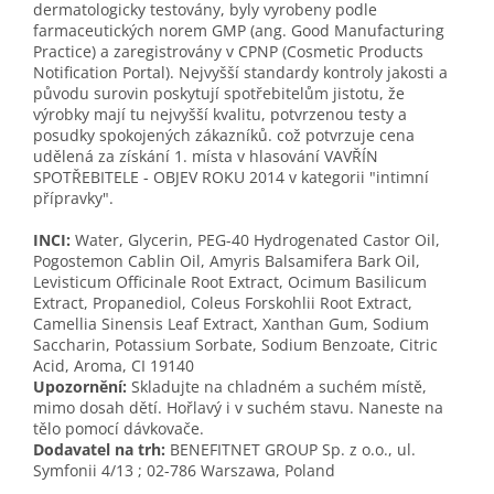
dermatologicky testovány, byly vyrobeny podle
farmaceutických norem GMP (ang. Good Manufacturing
Practice) a zaregistrovány v CPNP (Cosmetic Products
Notification Portal). Nejvyšší standardy kontroly jakosti a
původu surovin poskytují spotřebitelům jistotu, že
výrobky mají tu nejvyšší kvalitu, potvrzenou testy a
posudky spokojených zákazníků. což potvrzuje cena
udělená za získání 1. místa v hlasování VAVŘÍN
SPOTŘEBITELE - OBJEV ROKU 2014 v kategorii "intimní
přípravky".
INCI:
Water, Glycerin, PEG-40 Hydrogenated Castor Oil,
Pogostemon Cablin Oil, Amyris Balsamifera Bark Oil,
Levisticum Officinale Root Extract, Ocimum Basilicum
Extract, Propanediol, Coleus Forskohlii Root Extract,
Camellia Sinensis Leaf Extract, Xanthan Gum, Sodium
Saccharin, Potassium Sorbate, Sodium Benzoate, Citric
Acid, Aroma, CI 19140
Upozornění:
Skladujte na chladném a suchém místě,
mimo dosah dětí. Hořlavý i v suchém stavu. Naneste na
tělo pomocí dávkovače.
Dodavatel na trh:
BENEFITNET GROUP Sp. z o.o., ul.
Symfonii 4/13 ; 02-786 Warszawa, Poland