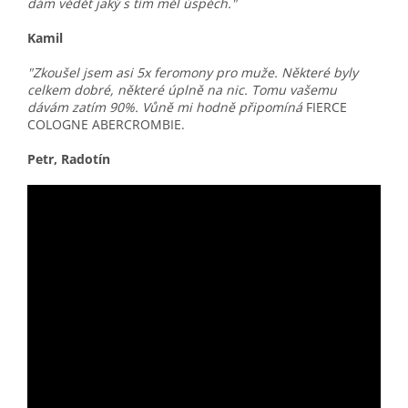
dám vědět jaký s tím měl úspěch."
Kamil
"Zkoušel jsem asi 5x feromony pro muže. Některé byly
celkem dobré, některé úplně na nic. Tomu vašemu
dávám zatím 90%. Vůně mi hodně připomíná
FIERCE
COLOGNE ABERCROMBIE.
Petr, Radotín