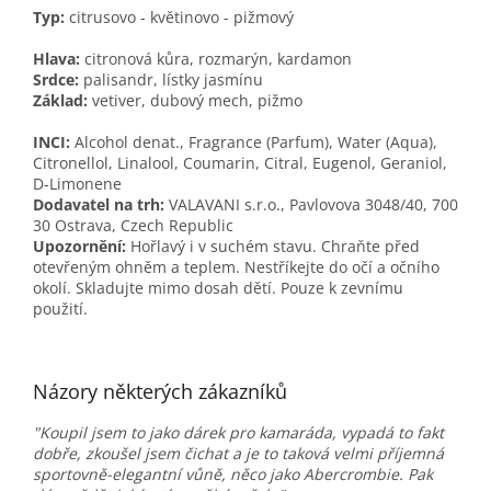
Typ:
citrusovo - květinovo - pižmový
Hlava:
citronová kůra, rozmarýn, kardamon
Srdce:
palisandr, lístky jasmínu
Základ:
vetiver, dubový mech, pižmo
INCI:
Alcohol denat., Fragrance (Parfum), Water (Aqua),
Citronellol, Linalool, Coumarin, Citral, Eugenol, Geraniol,
D-Limonene
Dodavatel na trh:
VALAVANI s.r.o., Pavlovova 3048/40, 700
30 Ostrava, Czech Republic
Upozornění:
Hořlavý i v suchém stavu. Chraňte před
otevřeným ohněm a teplem. Nestříkejte do očí a očního
okolí. Skladujte mimo dosah dětí. Pouze k zevnímu
použití.
Názory některých zákazníků
"Koupil jsem to jako dárek pro kamaráda, vypadá to fakt
dobře, zkoušel jsem čichat a je to taková velmi příjemná
sportovně-elegantní vůně, něco jako Abercrombie. Pak