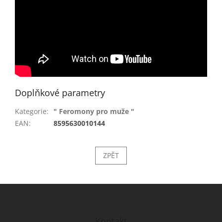
Doplňkové parametry
Kategorie
:
" Feromony pro muže "
EAN
:
8595630010144
ZPĚT
Z
á
p
a
Kontakt