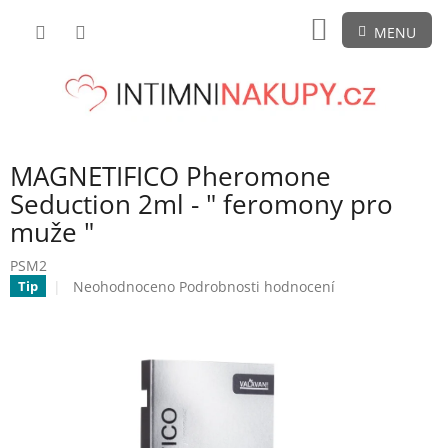
Přejít
NÁKUPNÍ
na
obsah
KOŠÍK
MAGNETIFICO Pheromone
Seduction 2ml - " feromony pro
muže "
PSM2
Průměrné
Neohodnoceno
Podrobnosti hodnocení
Tip
hodnocení
produktu
je
0,0
z
5
hvězdiček.