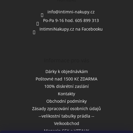
t
í
info
@
intimni-nakupy.cz
Po-Pa 9-16 hod. 605 899 313
IntimniNakupy.cz na Facebooku
Informace pro vás
Dárky k objednávkám
Poštovné nad 1500 Kč ZDARMA
100% diskrétní zaslání
Kontakty
Obchodní podmínky
Zásady zpracování osobních údajů
--velikostní tabulky prádla --
Velkoobchod
Magazín SEX a VZTAHY