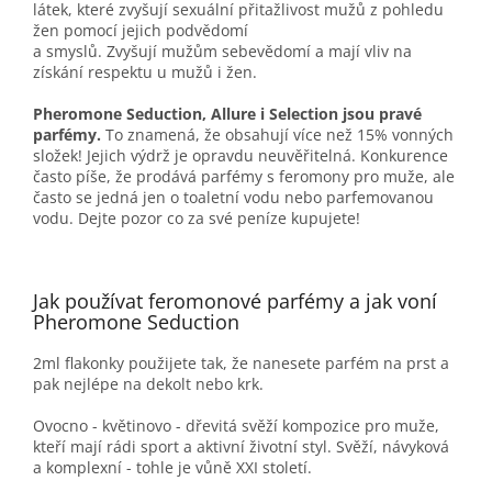
látek, které zvyšují sexuální přitažlivost mužů z pohledu
žen pomocí jejich podvědomí
a smyslů. Zvyšují mužům sebevědomí a mají vliv na
získání respektu u mužů i žen.
Pheromone Seduction, Allure i Selection jsou pravé
parfémy.
To znamená, že obsahují více než 15% vonných
složek! Jejich výdrž je opravdu neuvěřitelná. Konkurence
často píše, že prodává parfémy s feromony pro muže, ale
často se jedná jen o toaletní vodu nebo parfemovanou
vodu. Dejte pozor co za své peníze kupujete!
Jak používat feromonové parfémy a jak voní
Pheromone Seduction
2ml flakonky použijete tak, že nanesete parfém na prst a
pak nejlépe na dekolt nebo krk.
Ovocno - květinovo - dřevitá svěží kompozice pro muže,
kteří mají rádi sport a aktivní životní styl. Svěží, návyková
a komplexní - tohle je vůně XXI století.