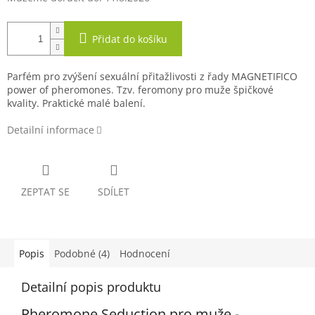
Přidat do košíku
Parfém pro zvýšení sexuální přitažlivosti z řady MAGNETIFICO
power of pheromones. Tzv. feromony pro muže špičkové
kvality. Praktické malé balení.
Detailní informace
ZEPTAT SE
SDÍLET
Popis
Podobné (4)
Hodnocení
Detailní popis produktu
Pheromone Seduction pro muže -