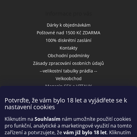
Informace pro vás
Dárky k objednávkám
Poštovné nad 1500 Kč ZDARMA
100% diskrétní zaslání
Kontakty
Obchodní podmínky
Zásady zpracování osobních údajů
--velikostní tabulky prádla --
Velkoobchod
Magazín SEX a VZTAHY
Potvrďte, že vám bylo 18 let a vyjádřete se k
nastavení cookies
Přijímáme online platby
Kliknutím na
Souhlasím
nám umožníte použití cookies
pro funkční, analytické a marketingové využití na tomto
zařízení a potvrzujete, že
vám již bylo 18 let
. Kliknutím