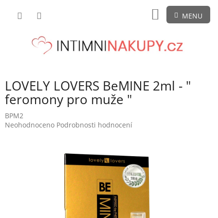
Přejít
NÁKUPNÍ
na
obsah
KOŠÍK
LOVELY LOVERS BeMINE 2ml - "
feromony pro muže "
BPM2
Průměrné
Neohodnoceno
Podrobnosti hodnocení
hodnocení
produktu
je
0,0
z
5
hvězdiček.