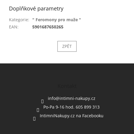
Doplňkové parametry
Kategorie
:
" Feromony pro muže "
EAN
:
5901687650265
ZPĚT
Z
á
p
a
Kontakt
t
í
info
@
intimni-nakupy.cz
Po-Pa 9-16 hod. 605 899 313
IntimniNakupy.cz na Facebooku