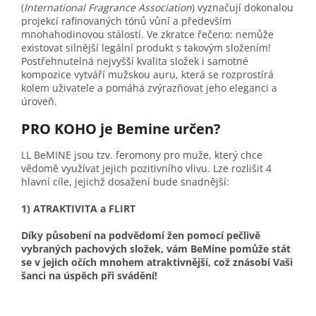
(
International Fragrance Association
) vyznačují dokonalou
projekcí rafinovaných tónů vůní a především
mnohahodinovou stálostí. Ve zkratce řečeno: nemůže
existovat silnější legální produkt s takovým složením!
Postřehnutelná nejvyšší kvalita složek i samotné
kompozice vytváří mužskou auru, která se rozprostírá
kolem uživatele a pomáhá zvýrazňovat jeho eleganci a
úroveň.
PRO KOHO je Bemine určen?
LL BeMINE jsou tzv. feromony pro muže, který chce
vědomě využívat jejich pozitivního vlivu. Lze rozlišit 4
hlavní cíle, jejichž dosažení bude snadnější:
1) ATRAKTIVITA a FLIRT
Díky působení na podvědomí žen pomocí pečlivě
vybraných pachových složek, vám BeMine pomůže stát
se v jejich očích mnohem atraktivnější, což znásobí Vaši
šanci na úspěch při svádění!