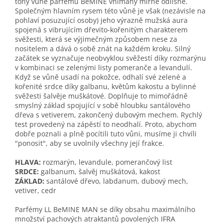
tóny vůně parfému BeMINE vnímány mírně odlišně.
Společným hlavním rysem této vůně je však (nezávisle na
pohlaví posuzující osoby) jeho výrazně mužská aura
spojená s vibrujícím dřevito-kořenitým charakterem
svěžesti, která se výjimečným způsobem nese za
nositelem a dává o sobě znát na každém kroku. Silný
začátek se vyznačuje neobvyklou svěžestí díky rozmarýnu
v kombinaci se zelenými listy pomeranče a levandulí.
Když se vůně usadí na pokožce, odhalí své zelené a
kořenité srdce díky galbanu, květům kakostu a bylinné
svěžesti šalvěje muškátové. Doplňuje to mimořádně
smyslný základ spojující v sobě hloubku santálového
dřeva s vetiverem, zakončený dubovým mechem. Rychlý
test provedený na zápěstí to neodhalí. Proto, abychom
dobře poznali a plně pocítili tuto vůni, musíme ji chvíli
"ponosit", aby se uvolnily všechny její frakce.
HLAVA:
rozmarýn, levandule, pomerančový list
SRDCE:
galbanum, šalvěj muškátová, kakost
ZÁKLAD:
santálové dřevo, labdanum, dubový mech,
vetiver, cedr
Parfémy LL BeMINE MAN se díky obsahu maximálního
množství pachových atraktantů povolených IFRA