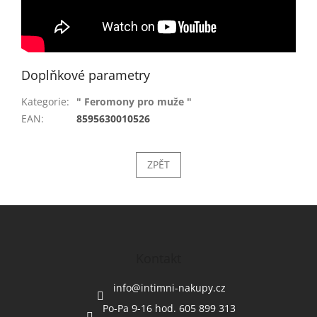
Doplňkové parametry
Kategorie
:
" Feromony pro muže "
EAN
:
8595630010526
ZPĚT
Z
á
p
a
Kontakt
t
í
info
@
intimni-nakupy.cz
Po-Pa 9-16 hod. 605 899 313