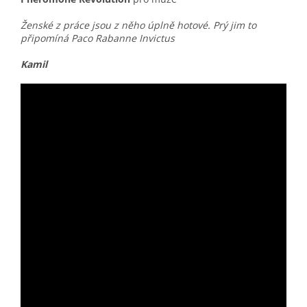
Ženské z práce jsou z něho úplně hotové. Prý jim to
připomíná Paco Rabanne Invictus
Kamil