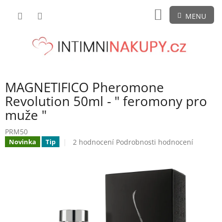
Přejít
NÁKUPNÍ
na
obsah
KOŠÍK
MAGNETIFICO Pheromone
Revolution 50ml - " feromony pro
muže "
PRM50
Průměrné
2 hodnocení
Podrobnosti hodnocení
Novinka
Tip
hodnocení
produktu
je
5,0
z
5
hvězdiček.