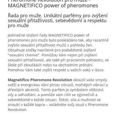
MAGNETIFICO power of pheromones
Řada pro muže. Unikátní parfémy pro zvýšení
sexuální přitažlivosti, sebevědomí a respektu
pro muže
Jedinečné složení řady MAGNETIFICO power of
pheromones pro muže bylo poskládáno tak, aby razantně
zvýšilo sexuální přitažlivost mužů z pohledu žen.
Obsahuje složky navržené pro podvědomé zvýšení
"sexuální chemie". Pomůžou Vám nejen při zvýšení
sexuální přitažlivosti, ale také při pracovním pohovoru, ve
škole při zkouškách nebo na obchodním jednání.
Pomohou Vám také zvýšit respekt u vašich soků v lásce.
Magnetifico Pheromone Revolution
okouzlí vaše smysly
svěží a energickou vůní plnou citrusů, mořských vibrací a
dřevitých akcentů. Tento parfém je symbolem vítězství,
síly a odhodlání, a pomůže vám cítit se výjimečně a
sebevědomě v každé situaci. Štěstí, síla a mužnost se
snoubí v každé kapce – ovládněte svůj osud s Pheromone
Revolution.