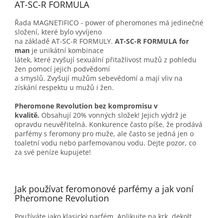
AT-SC-R FORMULA
Řada MAGNETIFICO - power of pheromones má jedinečné
složení, které bylo vyvíjeno
na základě AT-SC-R FORMULY.
AT-SC-R FORMULA for
man
je unikátní kombinace
látek, které zvyšují sexuální přitažlivost mužů z pohledu
žen pomocí jejich podvědomí
a smyslů. Zvyšují mužům sebevědomí a mají vliv na
získání respektu u mužů i žen.
Pheromone Revolution bez kompromisu v
kvalitě.
Obsahují 20% vonných složek! Jejich výdrž je
opravdu neuvěřitelná. Konkurence často píše, že prodává
parfémy s feromony pro muže, ale často se jedná jen o
toaletní vodu nebo parfemovanou vodu. Dejte pozor, co
za své peníze kupujete!
Jak používat feromonové parfémy a jak voní
Pheromone Revolution
Používáte jako klasický parfém. Aplikujte na krk, dekolt