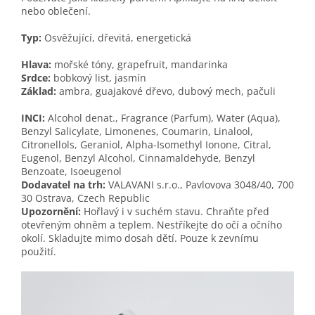
nebo oblečení.
Typ:
Osvěžující, dřevitá, energetická
Hlava:
mořské tóny, grapefruit, mandarinka
Srdce:
bobkový list, jasmín
Základ:
ambra, guajakové dřevo, dubový mech, pačuli
INCI:
Alcohol denat., Fragrance (Parfum), Water (Aqua),
Benzyl Salicylate, Limonenes, Coumarin, Linalool,
Citronellols, Geraniol, Alpha-Isomethyl Ionone, Citral,
Eugenol, Benzyl Alcohol, Cinnamaldehyde, Benzyl
Benzoate, Isoeugenol
Dodavatel na trh:
VALAVANI s.r.o., Pavlovova 3048/40, 700
30 Ostrava, Czech Republic
Upozornění:
Hořlavý i v suchém stavu. Chraňte před
otevřeným ohněm a teplem. Nestříkejte do očí a očního
okolí. Skladujte mimo dosah dětí. Pouze k zevnímu
použití.