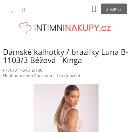
Přejít
NÁKUPNÍ
na
obsah
KOŠÍK
Dámské kalhotky / brazilky Luna B-
1103/3 Béžová - Kinga
P77619_1-543_2-138_
Průměrné
Neohodnoceno
Podrobnosti hodnocení
hodnocení
produktu
je
0,0
z
5
hvězdiček.