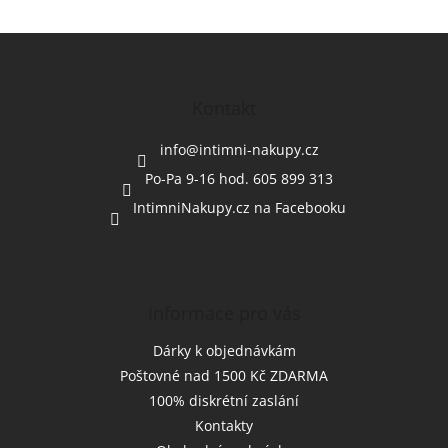
Z
á
p
a
Kontakt
t
í
info
@
intimni-nakupy.cz
Po-Pa 9-16 hod. 605 899 313
IntimniNakupy.cz na Facebooku
Informace pro vás
Dárky k objednávkám
Poštovné nad 1500 Kč ZDARMA
100% diskrétní zaslání
Kontakty