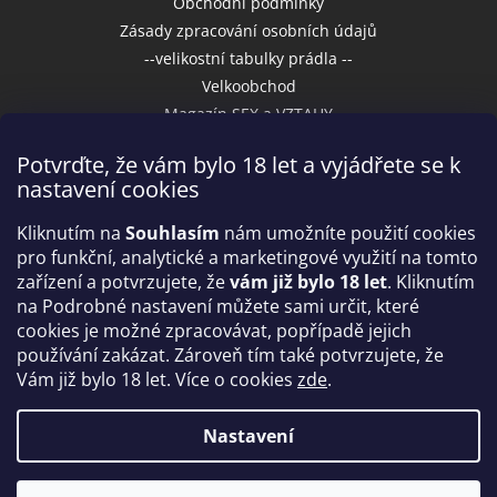
Obchodní podmínky
Zásady zpracování osobních údajů
--velikostní tabulky prádla --
Velkoobchod
Magazín SEX a VZTAHY
Potvrďte, že vám bylo 18 let a vyjádřete se k
nastavení cookies
Přijímáme online platby
Kliknutím na
Souhlasím
nám umožníte použití cookies
pro funkční, analytické a marketingové využití na tomto
zařízení a potvrzujete, že
vám již bylo 18 let
. Kliknutím
na Podrobné nastavení můžete sami určit, které
cookies je možné zpracovávat, popřípadě jejich
používání zakázat. Zároveň tím také potvrzujete, že
Vám již bylo 18 let. Více o cookies
zde
.
Vytvořil Shoptet
Nastavení
Copyright 2026
IntimniNakupy.cz
. Všechna práva