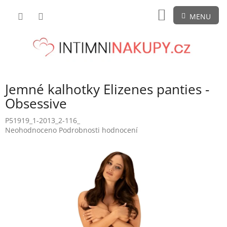
Přejít
NÁKUPNÍ
na
obsah
KOŠÍK
Jemné kalhotky Elizenes panties -
Obsessive
P51919_1-2013_2-116_
Průměrné
Neohodnoceno
Podrobnosti hodnocení
hodnocení
produktu
je
0,0
z
5
hvězdiček.