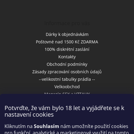
Informace pro vás
Dárky k objednávkám
Poštovné nad 1500 Kč ZDARMA
100% diskrétní zaslání
Kontakty
Obchodní podmínky
Zásady zpracování osobních údajů
--velikostní tabulky prádla --
Velkoobchod
Magazín SEX a VZTAHY
Potvrďte, že vám bylo 18 let a vyjádřete se k
nastavení cookies
Přijímáme online platby
Kliknutím na
Souhlasím
nám umožníte použití cookies
pro funkční, analytické a marketingové využití na tomto