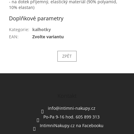
- na dotek příjemný, elastický materiál (90% polyamid,
10% elastan)
Doplňkové parametry
Kategorie
:
kalhotky
EAN
:
Zvolte variantu
ZPĚT
Z
á
p
a
Kontakt
t
í
info
@
intimni-nakupy.cz
Po-Pa 9-16 hod. 605 899 313
IntimniNakupy.cz na Facebooku