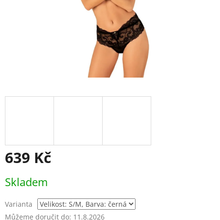
639 Kč
Měrná
Skladem
cena:
Varianta
Můžeme doručit do:
11.8.2026