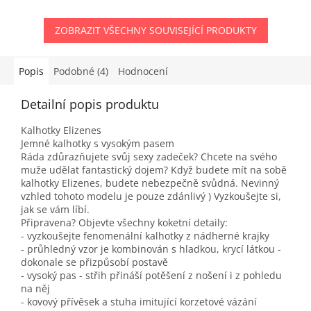
ZOBRAZIT VŠECHNY SOUVISEJÍCÍ PRODUKTY
Popis
Podobné (4)
Hodnocení
Detailní popis produktu
Kalhotky Elizenes
Jemné kalhotky s vysokým pasem
Ráda zdůrazňujete svůj sexy zadeček? Chcete na svého
muže udělat fantastický dojem? Když budete mít na sobě
kalhotky Elizenes, budete nebezpečně svůdná. Nevinný
vzhled tohoto modelu je pouze zdánlivý ) Vyzkoušejte si,
jak se vám líbí.
Připravena? Objevte všechny koketní detaily:
- vyzkoušejte fenomenální kalhotky z nádherné krajky
- průhledný vzor je kombinován s hladkou, krycí látkou -
dokonale se přizpůsobí postavě
- vysoký pas - střih přináší potěšení z nošení i z pohledu
na něj
- kovový přívěsek a stuha imitující korzetové vázání