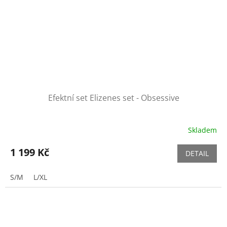
Efektní set Elizenes set - Obsessive
Skladem
1 199 Kč
DETAIL
S/M
L/XL