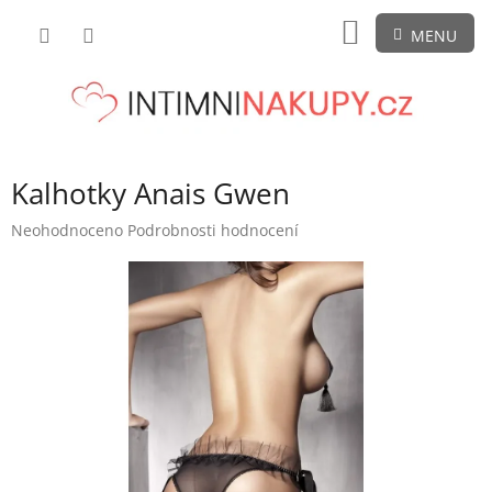
Přejít
NÁKUPNÍ
na
obsah
KOŠÍK
Kalhotky Anais Gwen
Průměrné
Neohodnoceno
Podrobnosti hodnocení
hodnocení
produktu
je
0,0
z
5
hvězdiček.