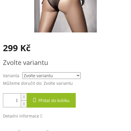
299 Kč
Měrná
Zvolte variantu
cena:
Varianta
Můžeme doručit do:
Zvolte variantu
Přidat do košíku
Detailní informace