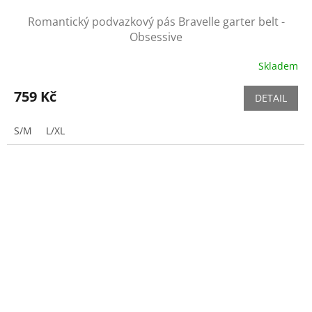
Romantický podvazkový pás Bravelle garter belt -
Obsessive
Skladem
759 Kč
DETAIL
S/M
L/XL