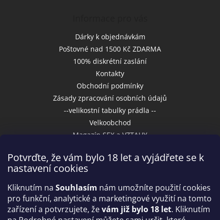
Informace pro vás
Dárky k objednávkám
Poštovné nad 1500 Kč ZDARMA
100% diskrétní zaslání
Kontakty
Obchodní podmínky
Zásady zpracování osobních údajů
--velikostní tabulky prádla --
Velkoobchod
Magazín SEX a VZTAHY
Potvrďte, že vám bylo 18 let a vyjádřete se k
nastavení cookies
Přijímáme online platby
Kliknutím na
Souhlasím
nám umožníte použití cookies
pro funkční, analytické a marketingové využití na tomto
zařízení a potvrzujete, že
vám již bylo 18 let
. Kliknutím