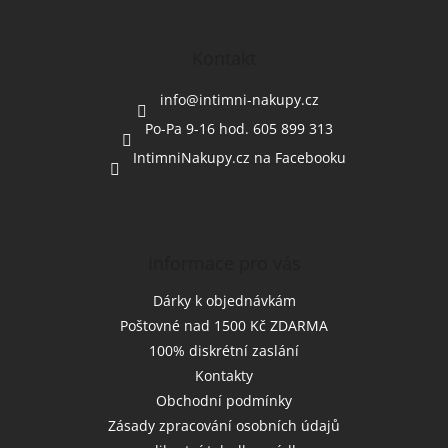
á
p
a
Kontakt
t
í
info
@
intimni-nakupy.cz
Po-Pa 9-16 hod. 605 899 313
IntimniNakupy.cz na Facebooku
Informace pro vás
Dárky k objednávkám
Poštovné nad 1500 Kč ZDARMA
100% diskrétní zaslání
Kontakty
Obchodní podmínky
Zásady zpracování osobních údajů