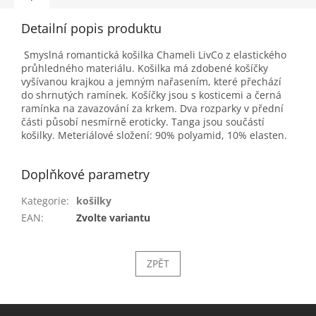
Detailní popis produktu
Smyslná romantická košilka Chameli LivCo z elastického
průhledného materiálu. Košilka má zdobené košíčky
vyšívanou krajkou a jemným nařasením, které přechází
do shrnutých ramínek. Košíčky jsou s kosticemi a černá
ramínka na zavazování za krkem. Dva rozparky v přední
části působí nesmírně eroticky. Tanga jsou součástí
košilky. Meteriálové složení: 90% polyamid, 10% elasten.
Doplňkové parametry
Kategorie
:
košilky
EAN
:
Zvolte variantu
ZPĚT
Z