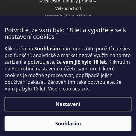
--velikostní tabulky prádla --
Velkoobchod
Magazín SEX a VZTAHY
Potvrďte, že vám bylo 18 let a vyjádřete se k
nastavení cookies
Přijímáme online platby
Kliknutím na
Souhlasím
nám umožníte použití cookies
pro funkční, analytické a marketingové využití na tomto
zařízení a potvrzujete, že
vám již bylo 18 let
. Kliknutím
na Podrobné nastavení můžete sami určit, které
cookies je možné zpracovávat, popřípadě jejich
používání zakázat. Zároveň tím také potvrzujete, že
Vám již bylo 18 let. Více o cookies
zde
.
Vytvořil Shoptet
Nastavení
Copyright 2026
IntimniNakupy.cz
. Všechna práva
Souhlasím
vyhrazena.