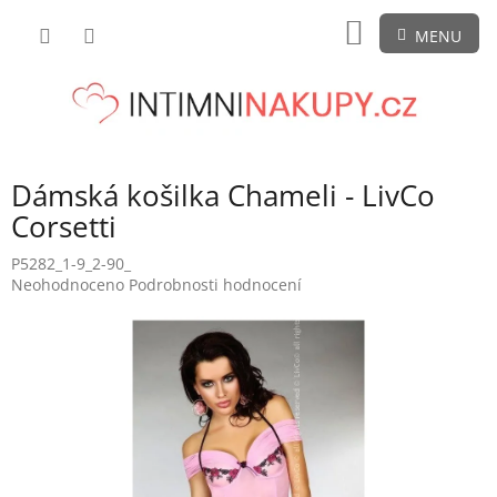
Přejít
NÁKUPNÍ
na
obsah
KOŠÍK
Dámská košilka Chameli - LivCo
Corsetti
P5282_1-9_2-90_
Průměrné
Neohodnoceno
Podrobnosti hodnocení
hodnocení
produktu
je
0,0
z
5
hvězdiček.