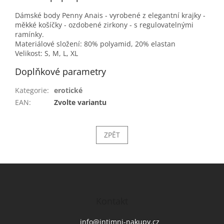
Dámské body Penny Anais - vyrobené z elegantní krajky -
měkké košíčky - ozdobené zirkony - s regulovatelnými
ramínky.
Materiálové složení: 80% polyamid, 20% elastan
Velikost: S, M, L, XL
Doplňkové parametry
Kategorie
:
erotické
EAN
:
Zvolte variantu
ZPĚT
Z
á
p
a
Kontakt
t
í
info
@
intimni-nakupy.cz