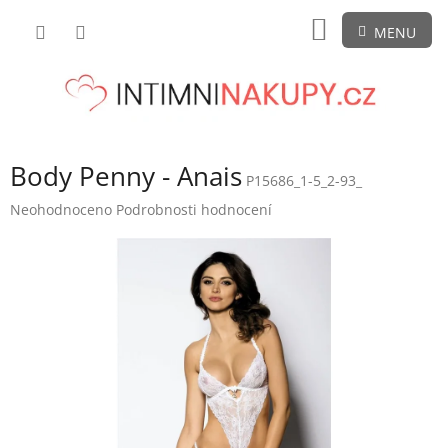
Přejít
NÁKUPNÍ
na
obsah
KOŠÍK
Body Penny - Anais
P15686_1-5_2-93_
Průměrné
Neohodnoceno
Podrobnosti hodnocení
hodnocení
produktu
je
0,0
z
5
hvězdiček.