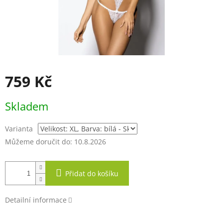
759 Kč
Měrná
Skladem
cena:
Varianta
Můžeme doručit do:
10.8.2026
Přidat do košíku
Detailní informace