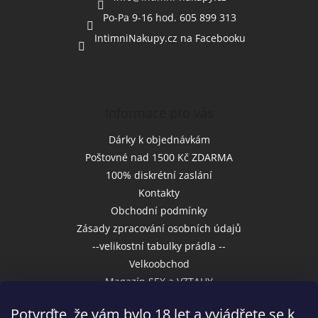
Po-Pa 9-16 hod. 605 899 313
IntimniNakupy.cz na Facebooku
Informace pro vás
Dárky k objednávkám
Poštovné nad 1500 Kč ZDARMA
100% diskrétní zaslání
Kontakty
Obchodní podmínky
Zásady zpracování osobních údajů
--velikostní tabulky prádla --
Velkoobchod
Magazín SEX a VZTAHY
Potvrďte, že vám bylo 18 let a vyjádřete se k