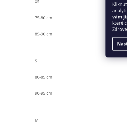
XS
Kliknu
analyt
vám ji
75-80 cm
které 
Zároveň
85-90 cm
Nas
S
80-85 cm
90-95 cm
M