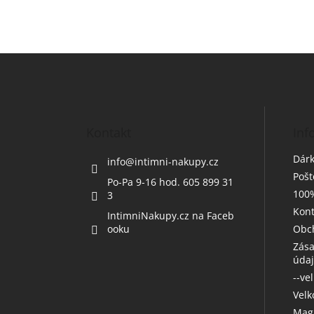
Z
á
p
a
t
Kontakt
Inf
í
Dárk
info
@
intimni-nakupy.cz
Poš
Po-Pa 9-16 hod. 605 899 31
100%
3
Kont
IntimniNakupy.cz na Faceb
ooku
Obc
Zása
úda
--ve
Vel
Maga