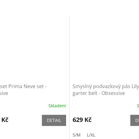
set Prima Neve set -
Smyslný podvazkový pás Lil
sive
garter belt - Obsessive
Skladem
 Kč
629 Kč
DETAIL
D
S/M
L/XL