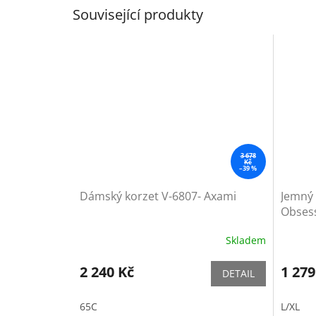
Související produkty
3 678
Kč
–39 %
Dámský korzet V-6807- Axami
Jemný 
Obses
Skladem
2 240 Kč
1 279
DETAIL
65C
L/XL