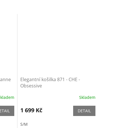
yanne
Elegantní košilka 871 - CHE -
Obsessive
Skladem
Skladem
1 699 Kč
ETAIL
DETAIL
S/M