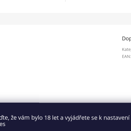
Dop
Kate
EAN
ďte, že vám bylo 18 let a vyjádřete se k nastavení
es