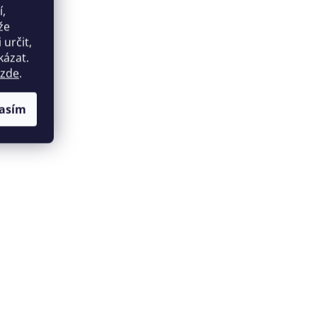
í,
že
určit,
kázat.
zde
.
asím