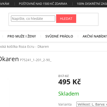
NÁVKÁM
POŠTOVNÉ NAD 1500 KČ ZDARMA
100% DISKRÉTNÍ ZAS
HLEDAT
PRO MUŽE I ŽENY
SVŮDNÉ PRÁDLO
AKČNÍ NABÍDK
ská košilka Roza Ecru - Dkaren
 Dkaren
P75241_1-201_2-90_
817 Kč
495 Kč
Měrná
Skladem
cena:
Varianta