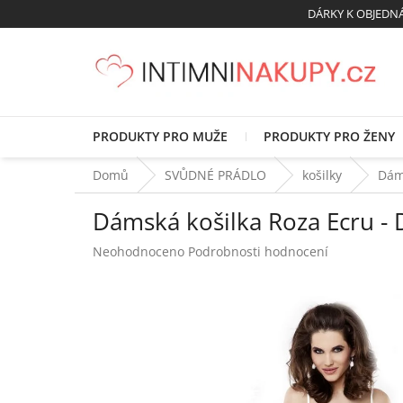
Přejít
DÁRKY K OBJED
na
obsah
PRODUKTY PRO MUŽE
PRODUKTY PRO ŽENY
Domů
SVŮDNÉ PRÁDLO
košilky
Dám
Dámská košilka Roza Ecru -
Průměrné
Neohodnoceno
Podrobnosti hodnocení
hodnocení
produktu
je
0,0
z
5
hvězdiček.