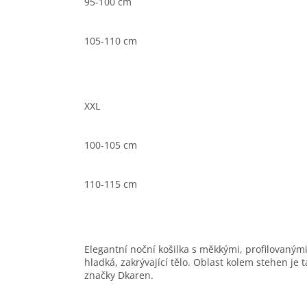
95-100 cm
105-110 cm
XXL
100-105 cm
110-115 cm
Elegantní noční košilka s měkkými, profilovanými 
hladká, zakrývající tělo. Oblast kolem stehen je
značky Dkaren.