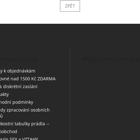
ZPĚT
ormace pro vás
Přijímáme online pla
y k objednávkám
tovné nad 1500 Kč ZDARMA
 diskrétní zaslání
akty
hodní podmínky
dy zpracování osobních
jů
likostní tabulky prádla --
koobchod
zín SEX a VZTAHY