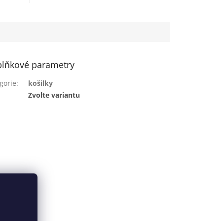
lňkové parametry
gorie
:
košilky
:
Zvolte variantu