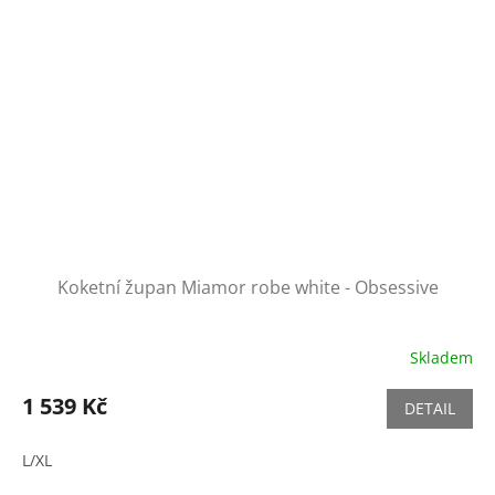
Koketní župan Miamor robe white - Obsessive
Skladem
1 539 Kč
DETAIL
L/XL