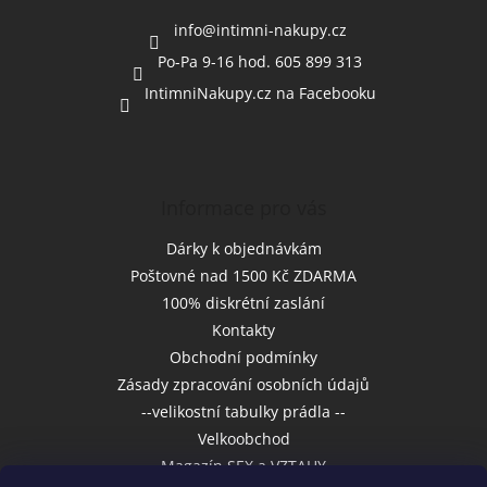
t
í
info
@
intimni-nakupy.cz
Po-Pa 9-16 hod. 605 899 313
IntimniNakupy.cz na Facebooku
Informace pro vás
Dárky k objednávkám
Poštovné nad 1500 Kč ZDARMA
100% diskrétní zaslání
Kontakty
Obchodní podmínky
Zásady zpracování osobních údajů
--velikostní tabulky prádla --
Velkoobchod
Magazín SEX a VZTAHY