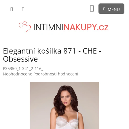
Přejít
NÁKUPNÍ
na
obsah
KOŠÍK
Elegantní košilka 871 - CHE -
Obsessive
P35350_1-341_2-116_
Průměrné
Neohodnoceno
Podrobnosti hodnocení
hodnocení
produktu
je
0,0
z
5
hvězdiček.