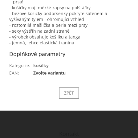
prsa!
- košíčky mají měkké kapsy na polštářky
- béžové košíčky podprsenky pokryté saténem a
vyšívaným tylem - ohromující vzhled
- roztomilá mašlička a perla mezi prsy
- sexy výstřih na zadní straně
- výrobek obsahuje košilku a tanga
- jemná, lehce elastická tkanina
Doplňkové parametry
Kategorie
:
košilky
EAN
:
Zvolte variantu
ZPĚT
Z
á
p
a
Kontakt