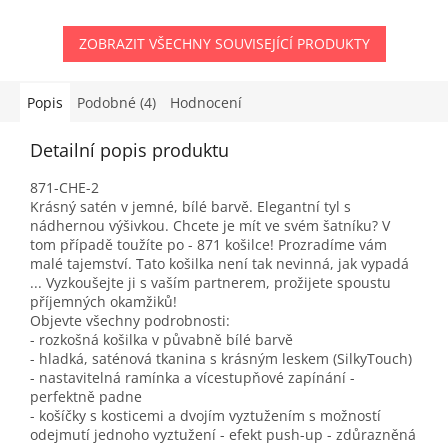
ZOBRAZIT VŠECHNY SOUVISEJÍCÍ PRODUKTY
Popis
Podobné (4)
Hodnocení
Detailní popis produktu
871-CHE-2
Krásný satén v jemné, bílé barvě. Elegantní tyl s
nádhernou výšivkou. Chcete je mít ve svém šatníku? V
tom případě toužíte po - 871 košilce! Prozradíme vám
malé tajemství. Tato košilka není tak nevinná, jak vypadá
... Vyzkoušejte ji s vaším partnerem, prožijete spoustu
příjemných okamžiků!
Objevte všechny podrobnosti:
- rozkošná košilka v půvabně bílé barvě
- hladká, saténová tkanina s krásným leskem (SilkyTouch)
- nastavitelná ramínka a vícestupňové zapínání -
perfektně padne
- košíčky s kosticemi a dvojím vyztužením s možností
odejmutí jednoho vyztužení - efekt push-up - zdůrazněná