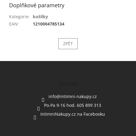
Doplňkové parametry
Kategorie
:
košilky
EAN
:
1210004785134
ZPĚT
Z
á
p
a
Kontakt
t
í
info
@
intimni-nakupy.cz
Po-Pa 9-16 hod. 605 899 313
IntimniNakupy.cz na Facebooku