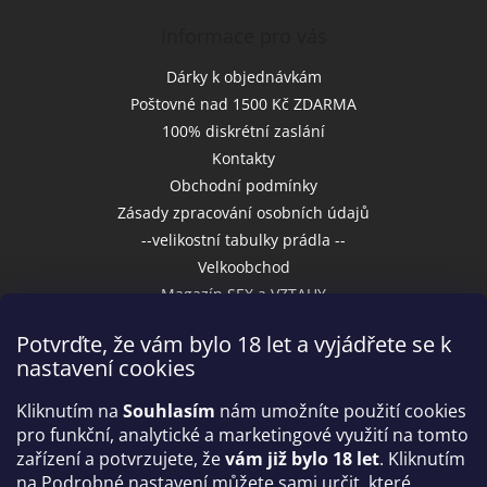
Informace pro vás
Dárky k objednávkám
Poštovné nad 1500 Kč ZDARMA
100% diskrétní zaslání
Kontakty
Obchodní podmínky
Zásady zpracování osobních údajů
--velikostní tabulky prádla --
Velkoobchod
Magazín SEX a VZTAHY
Potvrďte, že vám bylo 18 let a vyjádřete se k
nastavení cookies
Přijímáme online platby
Kliknutím na
Souhlasím
nám umožníte použití cookies
pro funkční, analytické a marketingové využití na tomto
zařízení a potvrzujete, že
vám již bylo 18 let
. Kliknutím
na Podrobné nastavení můžete sami určit, které