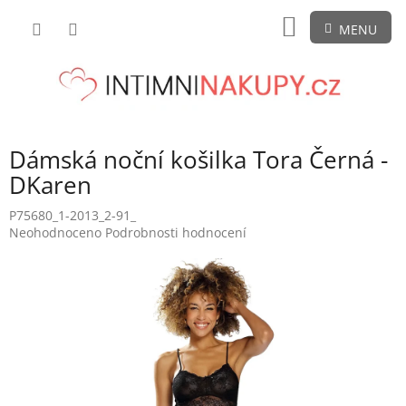
Přejít
NÁKUPNÍ
na
obsah
KOŠÍK
Dámská noční košilka Tora Černá -
DKaren
P75680_1-2013_2-91_
Průměrné
Neohodnoceno
Podrobnosti hodnocení
hodnocení
produktu
je
0,0
z
5
hvězdiček.