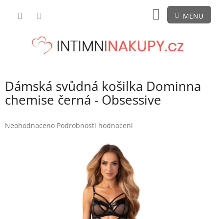
Přejít
NÁKUPNÍ
na
obsah
KOŠÍK
Dámská svůdná košilka Dominna
chemise černá - Obsessive
Průměrné
Neohodnoceno
Podrobnosti hodnocení
hodnocení
produktu
je
0,0
z
5
hvězdiček.