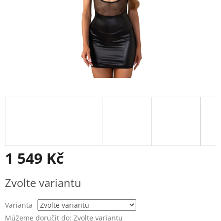
1 549 Kč
Měrná
Zvolte variantu
cena:
Varianta
Můžeme doručit do:
Zvolte variantu