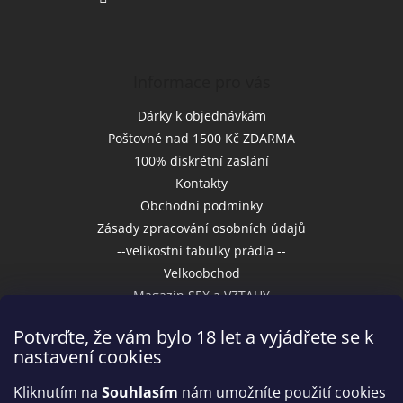
Informace pro vás
Dárky k objednávkám
Poštovné nad 1500 Kč ZDARMA
100% diskrétní zaslání
Kontakty
Obchodní podmínky
Zásady zpracování osobních údajů
--velikostní tabulky prádla --
Velkoobchod
Magazín SEX a VZTAHY
Potvrďte, že vám bylo 18 let a vyjádřete se k
nastavení cookies
Přijímáme online platby
Kliknutím na
Souhlasím
nám umožníte použití cookies