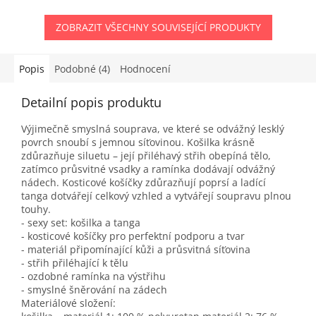
ZOBRAZIT VŠECHNY SOUVISEJÍCÍ PRODUKTY
Popis
Podobné (4)
Hodnocení
Detailní popis produktu
Výjimečně smyslná souprava, ve které se odvážný lesklý
povrch snoubí s jemnou síťovinou. Košilka krásně
zdůrazňuje siluetu – její přiléhavý střih obepíná tělo,
zatímco průsvitné vsadky a ramínka dodávají odvážný
nádech. Kosticové košíčky zdůrazňují poprsí a ladící
tanga dotvářejí celkový vzhled a vytvářejí soupravu plnou
touhy.
- sexy set: košilka a tanga
- kosticové košíčky pro perfektní podporu a tvar
- materiál připomínající kůži a průsvitná síťovina
- střih přiléhající k tělu
- ozdobné ramínka na výstřihu
- smyslné šněrování na zádech
Materiálové složení: