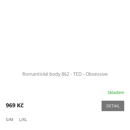
Romantické body 862 - TED - Obsessive
Skladem
969 Kč
DETAIL
S/M
L/XL