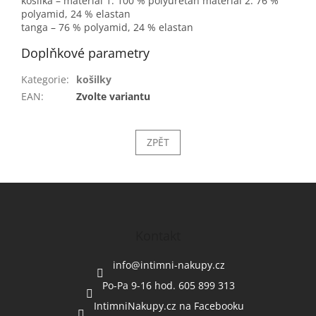
košilka – materiál 1: 100 % polyuretan materiál 2: 76 %
polyamid, 24 % elastan
tanga – 76 % polyamid, 24 % elastan
Doplňkové parametry
Kategorie
:
košilky
EAN
:
Zvolte variantu
ZPĚT
Z
á
p
a
Kontakt
t
í
info
@
intimni-nakupy.cz
Po-Pa 9-16 hod. 605 899 313
IntimniNakupy.cz na Facebooku