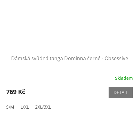
Dámská svůdná tanga Dominna černé - Obsessive
Skladem
769 Kč
DETAIL
S/M
L/XL
2XL/3XL