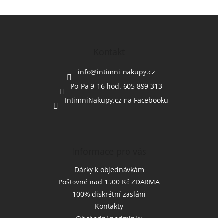
Z
á
p
a
Kontakt
t
í
info
@
intimni-nakupy.cz
Po-Pa 9-16 hod. 605 899 313
IntimniNakupy.cz na Facebooku
Informace pro vás
Dárky k objednávkám
Poštovné nad 1500 Kč ZDARMA
100% diskrétní zaslání
Kontakty