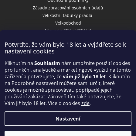
Obchodní podmínky
Zásady zpracování osobních údajů
--velikostní tabulky prádla --
Velkoobchod
Magazín SEX a VZTAHY
Potvrďte, že vám bylo 18 let a vyjádřete se k
nastavení cookies
Přijímáme online platby
Kliknutím na
Souhlasím
nám umožníte použití cookies
pro funkční, analytické a marketingové využití na tomto
zařízení a potvrzujete, že
vám již bylo 18 let
. Kliknutím
na Podrobné nastavení můžete sami určit, které
cookies je možné zpracovávat, popřípadě jejich
používání zakázat. Zároveň tím také potvrzujete, že
Vám již bylo 18 let. Více o cookies
zde
.
Vytvořil Shoptet
Nastavení
Copyright 2026
IntimniNakupy.cz
. Všechna práva