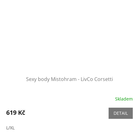
Sexy body Mistohram - LivCo Corsetti
Skladem
619 Kč
DETAIL
L/XL