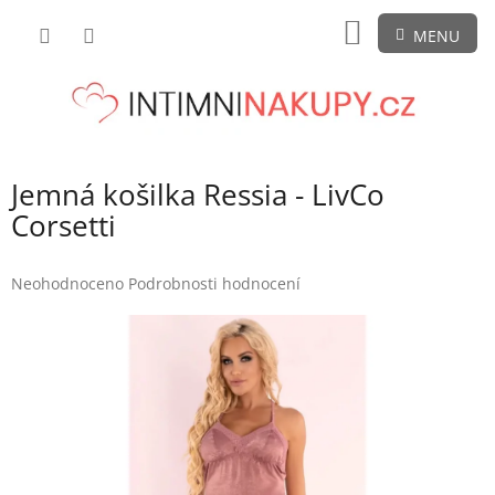
Přejít
NÁKUPNÍ
na
obsah
KOŠÍK
Jemná košilka Ressia - LivCo
Corsetti
Průměrné
Neohodnoceno
Podrobnosti hodnocení
hodnocení
produktu
je
0,0
z
5
hvězdiček.