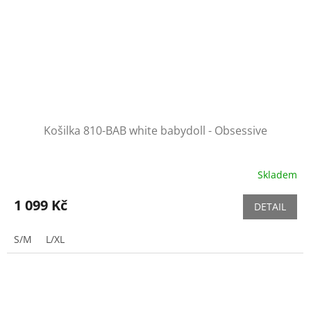
Košilka 810-BAB white babydoll - Obsessive
Skladem
1 099 Kč
DETAIL
S/M
L/XL