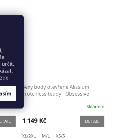
í,
že
určit,
kázat.
zde
.
avenlly
Sexy body otevřené Alissium
asím
crotchless teddy - Obsessive
Skladem
Skladem
1 149 Kč
ETAIL
DETAIL
XL/2XL
M/L
XS/S