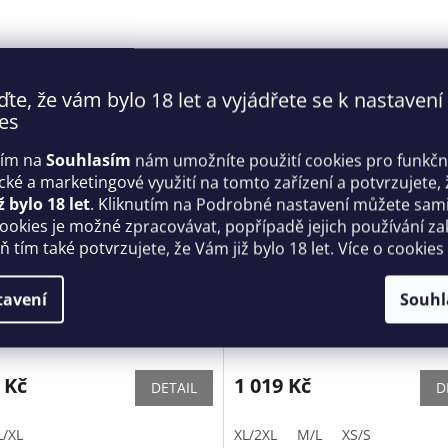
ďte, že vám bylo 18 let a vyjádřete se k nastavení
es
tím na
Souhlasím
nám umožníte použití cookies pro funkčn
ické a marketingové využití na tomto zařízení a potvrzujete, 
ž bylo 18 let
. Kliknutím na Podrobné nastavení můžete sami 
cookies je možné zpracovávat, popřípadě jejich používání za
 tím také potvrzujete, že Vám již bylo 18 let. Více o cookies
a 810-BAB white babydoll -
Romantický set otevřený He
tavení
Souhl
sive
cupless set - Obsessive
Skladem
 Kč
1 019 Kč
DETAIL
D
L/XL
XL/2XL
M/L
XS/S