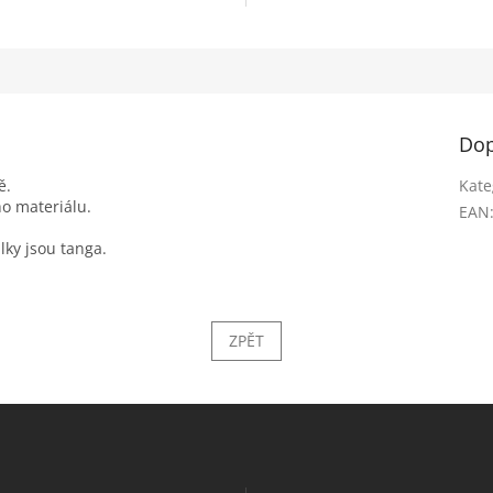
Dop
ě.
Kate
o materiálu.
EAN
lky jsou tanga.
ZPĚT