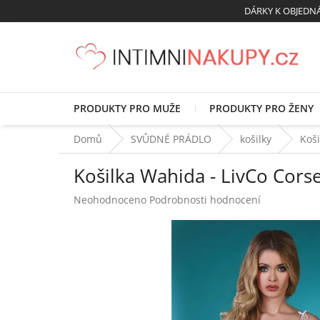
Přejít
DÁRKY K OBJED
na
obsah
PRODUKTY PRO MUŽE
PRODUKTY PRO ŽENY
Domů
SVŮDNÉ PRÁDLO
košilky
Koši
Košilka Wahida - LivCo Corse
Průměrné
Neohodnoceno
Podrobnosti hodnocení
hodnocení
produktu
je
0,0
z
5
hvězdiček.