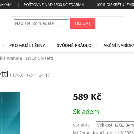
NÁVKÁM
POŠTOVNÉ NAD 1500 KČ ZDARMA
100% DISKRÉTNÍ ZAS
HLEDAT
PRO MUŽE I ŽENY
SVŮDNÉ PRÁDLO
AKČNÍ NABÍDK
lka Wahida - LivCo Corsetti
tti
P17489_1-341_2-117_
589 Kč
Měrná
Skladem
cena:
Varianta
Můžeme doručit do:
11.8.2026