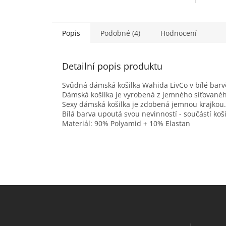
Popis
Podobné (4)
Hodnocení
Detailní popis produktu
Svůdná dámská košilka Wahida LivCo v bílé barv
Dámská košilka je vyrobená z jemného síťovanéh
Sexy dámská košilka je zdobená jemnou krajkou.
Bílá barva upoutá svou nevinností - součástí koši
Materiál: 90% Polyamid + 10% Elastan
Z
á
p
a