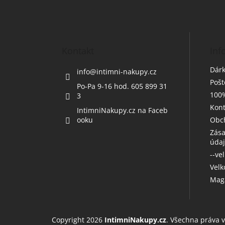
á
p
a
t
Kontakt
Inf
í
Dárk
info
@
intimni-nakupy.cz
Poš
Po-Pa 9-16 hod. 605 899 31
100%
3
Kont
IntimniNakupy.cz na Faceb
ooku
Obc
Zása
úda
--ve
Vel
Maga
Copyright 2026
IntimniNakupy.cz
. Všechna práva 