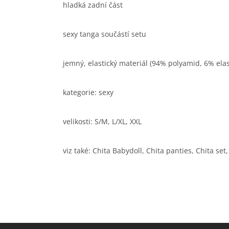
hladká zadní část
sexy tanga součástí setu
jemný, elastický materiál (94% polyamid, 6% ela
kategorie: sexy
velikosti: S/M, L/XL, XXL
viz také: Chita Babydoll, Chita panties, Chita set
Z