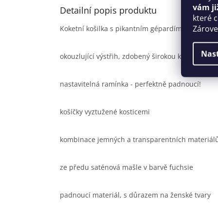
vám ji
Detailní popis produktu
které 
Zároveň
Koketní košilka s pikantním gépardím motivem!
Nas
okouzlující výstřih, zdobený širokou krajkou
nastavitelná ramínka - perfektně padnoucí!
košíčky vyztužené kosticemi
kombinace jemných a transparentních materiál
ze předu saténová mašle v barvě fuchsie
padnoucí materiál, s důrazem na ženské tvary