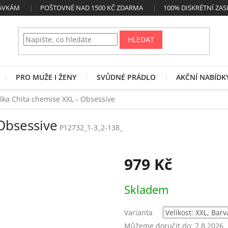
NÁVKÁM
POŠTOVNÉ NAD 1500 KČ ZDARMA
100% DISKRÉTNÍ ZAS
HLEDAT
PRO MUŽE I ŽENY
SVŮDNÉ PRÁDLO
AKČNÍ NABÍDK
lka Chita chemise XXL - Obsessive
 Obsessive
P12732_1-3_2-138_
979 Kč
Měrná
Skladem
cena:
Varianta
Můžeme doručit do:
7.8.2026