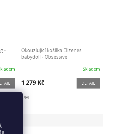
g -
Okouzlující košilka Elizenes
babydoll - Obsessive
Skladem
Skladem
1 279 Kč
ETAIL
DETAIL
S/M
í,
že