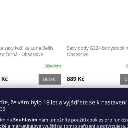
 sexy košilka Lune Bellis
Sexy body G324 bodystockin
e černá - Obsessive
Obsessive
Skladem
 Kč
889 Kč
DETAIL
D
M/L
XL/XXL
S/M/L
ďte, že vám bylo 18 let a vyjádřete se k nastavení
es
tím na
Souhlasím
nám umožníte použití cookies pro funkčn
ické a marketingové využití na tomto zařízení a potvrzujete, 