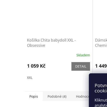
Košilka Chita babydoll XXL -
Dámská
Obsessive
Chemis
Skladem
1 059 Kč
1 449
DETAIL
XXL
XL/XXL
Potvr
cooki
Popis
Podobné (4)
Hodnocení
Kliknu
analyt