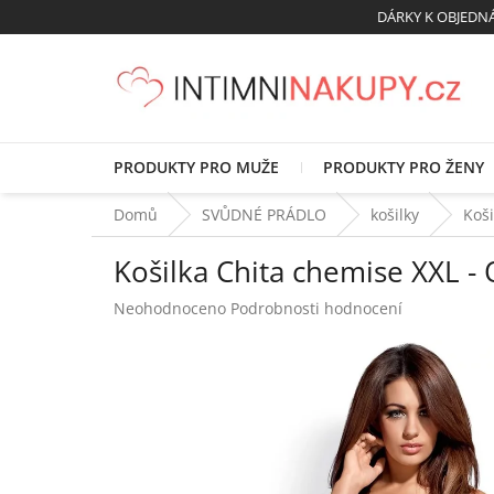
Přejít
DÁRKY K OBJED
na
obsah
PRODUKTY PRO MUŽE
PRODUKTY PRO ŽENY
Domů
SVŮDNÉ PRÁDLO
košilky
Koši
Košilka Chita chemise XXL -
Průměrné
Neohodnoceno
Podrobnosti hodnocení
hodnocení
produktu
je
0,0
z
5
hvězdiček.