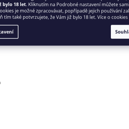
ž bylo 18 let
. Kliknutím na Podrobné nastavení můžete sami 
cookies je možné zpracovávat, popřípadě jejich používání za
 tím také potvrzujete, že Vám již bylo 18 let. Více o cookies
tavení
Souhl
ů