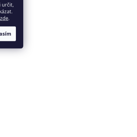
určit,
kázat.
zde
.
asím