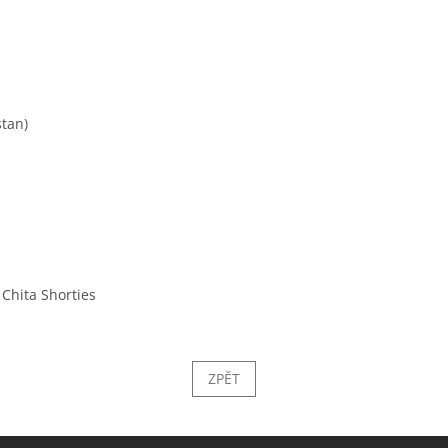
stan)
, Chita Shorties
ZPĚT