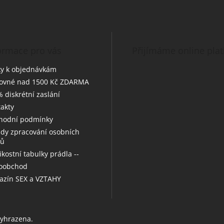
ormace pro vás
Přijímáme online pla
y k objednávkám
tovné nad 1500 Kč ZDARMA
 diskrétní zaslání
akty
hodní podmínky
dy zpracování osobních
jů
likostní tabulky prádla --
koobchod
zín SEX a VZTAHY
vyhrazena.