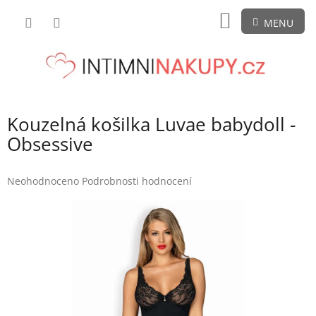
Přejít
NÁKUPNÍ
na
obsah
KOŠÍK
Kouzelná košilka Luvae babydoll -
Obsessive
Průměrné
Neohodnoceno
Podrobnosti hodnocení
hodnocení
produktu
je
0,0
z
5
hvězdiček.