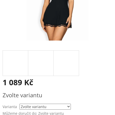
1 089 Kč
Měrná
Zvolte variantu
cena:
Varianta
Můžeme doručit do:
Zvolte variantu