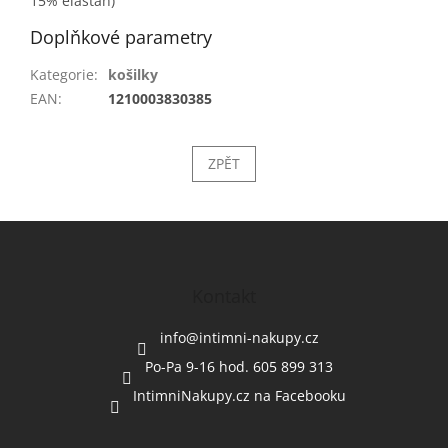
15% elastan)
Doplňkové parametry
Kategorie
:
košilky
EAN
:
1210003830385
ZPĚT
Z
á
p
a
Kontakt
t
í
info
@
intimni-nakupy.cz
Po-Pa 9-16 hod. 605 899 313
IntimniNakupy.cz na Facebooku