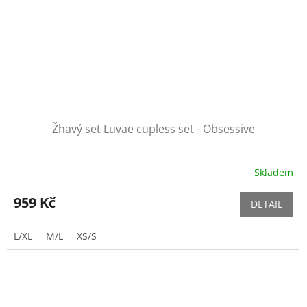
Žhavý set Luvae cupless set - Obsessive
Skladem
959 Kč
DETAIL
L/XL
M/L
XS/S