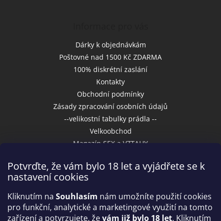
Informace pro vás
Dárky k objednávkám
Poštovné nad 1500 Kč ZDARMA
100% diskrétní zaslání
Kontakty
Obchodní podmínky
Zásady zpracování osobních údajů
--velikostní tabulky prádla --
Velkoobchod
Magazín SEX a VZTAHY
Potvrďte, že vám bylo 18 let a vyjádřete se k
nastavení cookies
Přijímáme online platby
Kliknutím na
Souhlasím
nám umožníte použití cookies
pro funkční, analytické a marketingové využití na tomto
zařízení a potvrzujete, že
vám již bylo 18 let
. Kliknutím