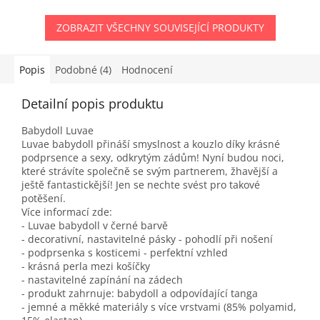
ZOBRAZIT VŠECHNY SOUVISEJÍCÍ PRODUKTY
Popis
Podobné (4)
Hodnocení
Detailní popis produktu
Babydoll Luvae
Luvae babydoll přináší smyslnost a kouzlo díky krásné
podprsence a sexy, odkrytým zádům! Nyní budou noci,
které strávíte společně se svým partnerem, žhavější a
ještě fantastickější! Jen se nechte svést pro takové
potěšení.
Více informací zde:
- Luvae babydoll v černé barvě
- decorativní, nastavitelné pásky - pohodlí při nošení
- podprsenka s kosticemi - perfektní vzhled
- krásná perla mezi košíčky
- nastavitelné zapínání na zádech
- produkt zahrnuje: babydoll a odpovídající tanga
- jemné a měkké materiály s více vrstvami (85% polyamid,