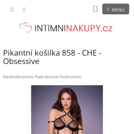
Přejít
NÁKUPNÍ
na
obsah
KOŠÍK
Pikantní košilka 858 - CHE -
Obsessive
Průměrné
Neohodnoceno
Podrobnosti hodnocení
hodnocení
produktu
je
0,0
z
5
hvězdiček.