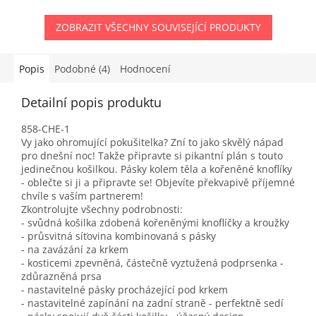
ZOBRAZIT VŠECHNY SOUVISEJÍCÍ PRODUKTY
Popis
Podobné (4)
Hodnocení
Detailní popis produktu
858-CHE-1
Vy jako ohromující pokušitelka? Zní to jako skvělý nápad
pro dnešní noc! Takže připravte si pikantní plán s touto
jedinečnou košilkou. Pásky kolem těla a kořeněné knoflíky
- oblečte si ji a připravte se! Objevíte překvapivě příjemné
chvíle s vaším partnerem!
Zkontrolujte všechny podrobnosti:
- svůdná košilka zdobená kořeněnými knoflíčky a kroužky
- průsvitná síťovina kombinovaná s pásky
- na zavázání za krkem
- kosticemi zpevněná, částečně vyztužená podprsenka -
zdůrazněná prsa
- nastavitelné pásky procházející pod krkem
- nastavitelné zapínání na zadní straně - perfektně sedí