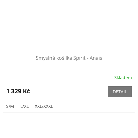
Smyslná košilka Spirit - Anais
Skladem
1 329 Kč
DETAIL
S/M
L/XL
XXL/XXXL