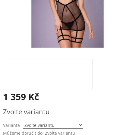
1 359 Kč
Měrná
Zvolte variantu
cena:
Varianta
Můžeme doručit do:
Zvolte variantu