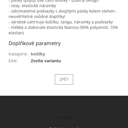
- pásky spojují dvě části košilky - úžasný design
- sexy, elastické náramky
- odnímatelné podvazky s dvojitými pásky kolem stehen -
neuvěřitelně svůdné doplňky!
- výrobek zahrnuje košilku, tanga, náramky a podvazky
- měkká a dokonale elastická tkanina (90% polyamid, 10%
elastan)
Doplňkové parametry
Kategorie
:
košilky
EAN
:
Zvolte variantu
ZPĚT
Z
á
p
a
Kontakt
t