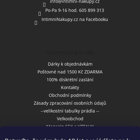
í
info
@
intimni-nakupy.cz
Po-Pa 9-16 hod. 605 899 313
IntimniNakupy.cz na Facebooku
Informace pro vás
Dárky k objednávkám
Poštovné nad 1500 Kč ZDARMA
100% diskrétní zaslání
Kontakty
Obchodní podmínky
Zásady zpracování osobních údajů
--velikostní tabulky prádla --
Velkoobchod
Magazín SEX a VZTAHY