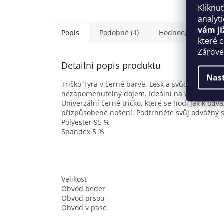
Kliknu
analyt
vám ji
Popis
Podobné (4)
Hodnocení
které 
Zároveň
Detailní popis produktu
Nas
Tričko Tyra v černé barvě. Lesk a svůdná eleganc
nezapomenutelný dojem. Ideální na večery, kdy ch
Univerzální černé tričko, které se hodí jak k od
přizpůsobené nošení. Podtrhněte svůj odvážný sty
Polyester 95 %
Spandex 5 %
Velikost
Obvod beder
Obvod prsou
Obvod v pase