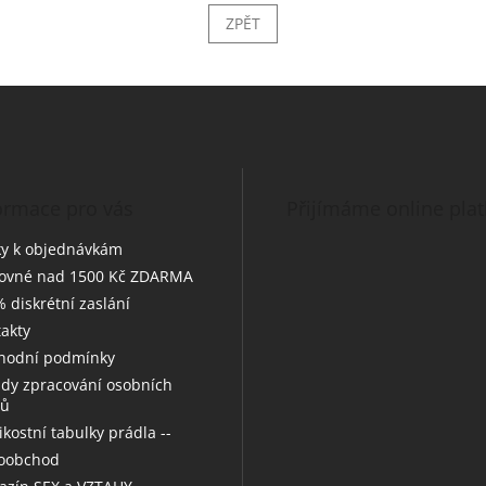
ZPĚT
ormace pro vás
Přijímáme online pla
y k objednávkám
tovné nad 1500 Kč ZDARMA
 diskrétní zaslání
akty
hodní podmínky
dy zpracování osobních
jů
likostní tabulky prádla --
koobchod