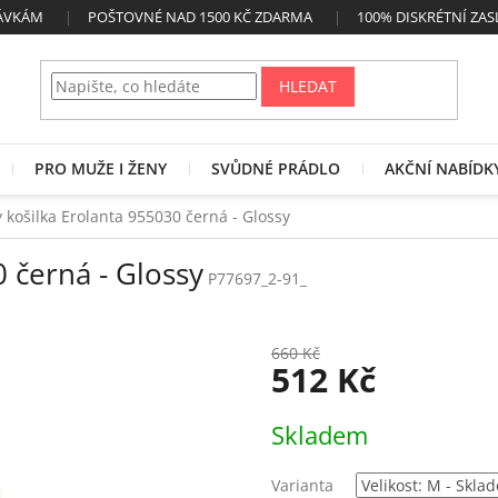
NÁVKÁM
POŠTOVNÉ NAD 1500 KČ ZDARMA
100% DISKRÉTNÍ ZAS
HLEDAT
PRO MUŽE I ŽENY
SVŮDNÉ PRÁDLO
AKČNÍ NABÍDK
 košilka Erolanta 955030 černá - Glossy
 černá - Glossy
P77697_2-91_
660 Kč
512 Kč
Měrná
Skladem
cena:
Varianta