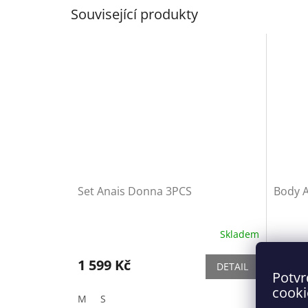
Související produkty
Set Anais Donna 3PCS
Body A
Skladem
1 599 Kč
599 
DETAIL
Potvr
cooki
M
S
XL
L