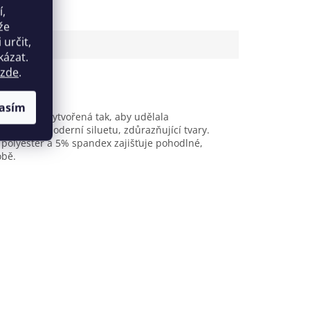
í,
že
určit,
kázat.
zde
.
asím
u Wetlook, vytvořená tak, aby udělala
 vytváří moderní siluetu, zdůrazňující tvary.
% polyester a 5% spandex zajišťuje pohodlné,
obě.