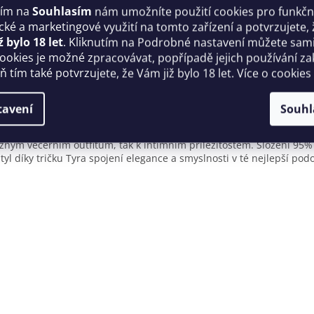
tím na
Souhlasím
nám umožníte použití cookies pro funkčn
ické a marketingové využití na tomto zařízení a potvrzujete, 
ž bylo 18 let
. Kliknutím na Podrobné nastavení můžete sami 
cookies je možné zpracovávat, popřípadě jejich používání za
 tím také potvrzujete, že Vám již bylo 18 let. Více o cookies
tavení
Souhl
e. Tričko Tyra je oslnivá černá kreace vyrobená z lesklého materiál
cete přitahovat pohledy a vyzařovat sebejistotou. Materiál Wetlook
vážným večerním outfitům, tak k intimním příležitostem. Složení 95
l díky tričku Tyra spojení elegance a smyslnosti v té nejlepší pod