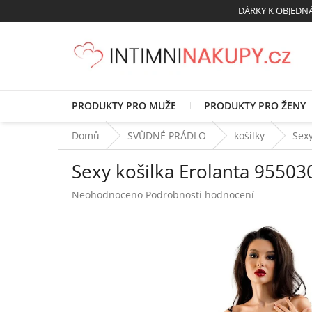
Přejít
DÁRKY K OBJED
na
obsah
PRODUKTY PRO MUŽE
PRODUKTY PRO ŽENY
Domů
SVŮDNÉ PRÁDLO
košilky
Sexy
Sexy košilka Erolanta 955030
Průměrné
Neohodnoceno
Podrobnosti hodnocení
hodnocení
produktu
je
0,0
z
5
hvězdiček.