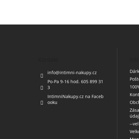
Z
á
p
a
t
Kontakt
Inf
í
Dárk
info
@
intimni-nakupy.cz
Poš
Po-Pa 9-16 hod. 605 899 31
100%
3
Kont
IntimniNakupy.cz na Faceb
ooku
Obc
Zása
úda
--ve
Vel