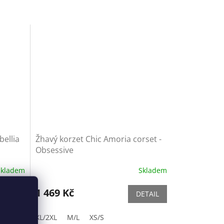
bellia
Žhavý korzet Chic Amoria corset -
Obsessive
Skladem
Skladem
1 469 Kč
ETAIL
DETAIL
XL/2XL
M/L
XS/S