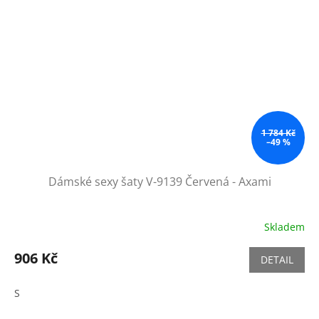
1 784 Kč
–49 %
Dámské sexy šaty V-9139 Červená - Axami
Skladem
906 Kč
DETAIL
S