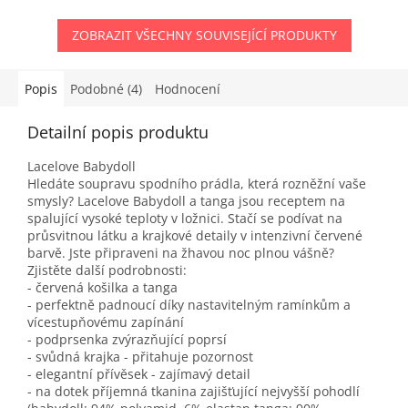
ZOBRAZIT VŠECHNY SOUVISEJÍCÍ PRODUKTY
Popis
Podobné (4)
Hodnocení
Detailní popis produktu
Lacelove Babydoll
Hledáte soupravu spodního prádla, která rozněžní vaše
smysly? Lacelove Babydoll a tanga jsou receptem na
spalující vysoké teploty v ložnici. Stačí se podívat na
průsvitnou látku a krajkové detaily v intenzivní červené
barvě. Jste připraveni na žhavou noc plnou vášně?
Zjistěte další podrobnosti:
- červená košilka a tanga
- perfektně padnoucí díky nastavitelným ramínkům a
vícestupňovému zapínání
- podprsenka zvýrazňující poprsí
- svůdná krajka - přitahuje pozornost
- elegantní přívěsek - zajímavý detail
- na dotek příjemná tkanina zajišťující nejvyšší pohodlí