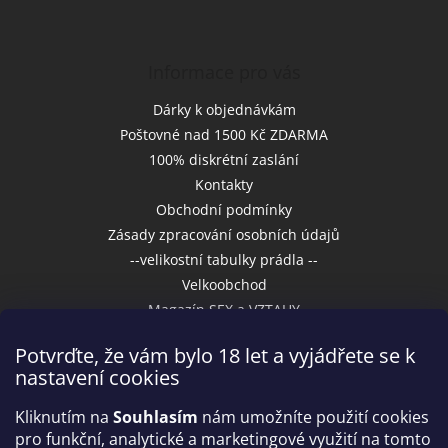
Informace pro vás
Dárky k objednávkám
Poštovné nad 1500 Kč ZDARMA
100% diskrétní zaslání
Kontakty
Obchodní podmínky
Zásady zpracování osobních údajů
--velikostní tabulky prádla --
Velkoobchod
Magazín SEX a VZTAHY
Potvrďte, že vám bylo 18 let a vyjádřete se k
nastavení cookies
Přijímáme online platby
Kliknutím na
Souhlasím
nám umožníte použití cookies
pro funkční, analytické a marketingové využití na tomto