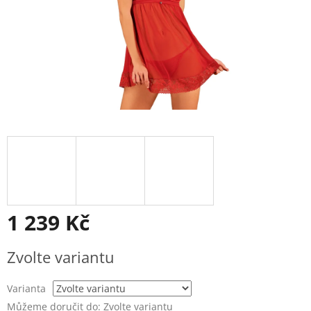
1 239 Kč
Měrná
Zvolte variantu
cena:
Varianta
Můžeme doručit do:
Zvolte variantu