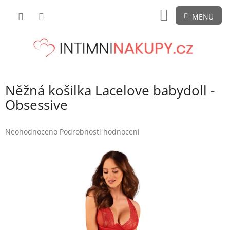
Přejít
NÁKUPNÍ
na
obsah
KOŠÍK
Něžná košilka Lacelove babydoll -
Obsessive
Průměrné
Neohodnoceno
Podrobnosti hodnocení
hodnocení
produktu
je
0,0
z
5
hvězdiček.