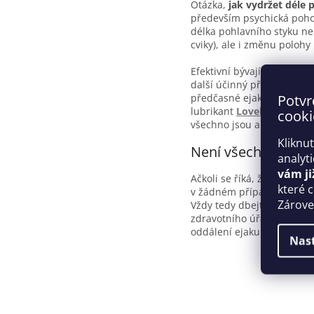
Otázka,
jak vydržet déle p
především psychická pohod
délka pohlavního styku ne 
cviky), ale i změnu poloh
Efektivní bývají také různ
další účinný přípravek se
Potvr
předčasné ejakulace. Všeo
lubrikant
Lovely Lovers D
cooki
všechno jsou ale stejně b
Kliknu
Není všechno zlato,
analyt
vám ji
Ačkoli se říká, že tonoucí
které 
v žádném případě nedoporu
Zároveň
Vždy tedy dbejte na to, ab
zdravotního úřadu. Kosmet
oddálení ejakulace bez ne
Nas