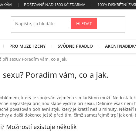
NÁVKÁM
POŠTOVNÉ NAD 1500 KČ ZDARMA
100% DISKRÉTNÍ ZAS
HLEDAT
PRO MUŽE I ŽENY
SVŮDNÉ PRÁDLO
AKČNÍ NABÍDK
ž při sexu? Poradím vám, co a jak.
i sexu? Poradím vám, co a jak.
oblémem, který je spojován zejména s mladšímu muži. Nedostatek 
tečně nejčastější příčinou slabé výdrže při sexu. Definice však není
becně považován pohlavní styk, který je kratší než 3 minuty. Někteří
hvy a další dokonce ještě před tím, čímž samozřejmě trpí jak oni, ta
ci? Možností existuje několik