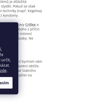
blémů je důležitá
 stydět. Pokud se však
ní techniky (např. Kegelovy
ící kondomy.
. doplněk stravy
Crillex
a
ný vliv na mnoho z příčin
jme alespoň intimní
 různými způsoby. Ne
í,
že
určit,
ejichž používání bychom vám
kázat.
nemalé zdravotní obtíže.
zde
.
bezpečnosti od Státního
te moci pomýšlet na
asím