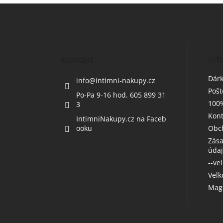
Z
á
p
a
t
Kontakt
Inf
í
Dárk
info
@
intimni-nakupy.cz
Poš
Po-Pa 9-16 hod. 605 899 31
100%
3
Kont
IntimniNakupy.cz na Faceb
ooku
Obc
Zása
úda
--ve
Vel
Maga