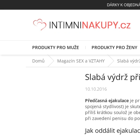
Přejít
DÁRKY K OBJED
na
obsah
PRODUKTY PRO MUŽE
PRODUKTY PRO ŽENY
Domů
Magazín SEX a VZTAHY
Slabá výdr
Slabá výdrž př
10.10.2016
Předčasná ejakulace
je pr
spojená stydlivost) je sku
příliš krátkou soulož je o
při zavedení penisu do poc
Jak oddálit ejakula