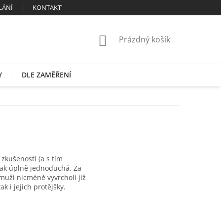
LÁNÍ
KONTAKTY
OBCHODNÍ PODMÍNKY
ZÁSADY ZPRAC
NÁKUPNÍ
Prázdný košík
KOŠÍK
Y
DLE ZAMĚŘENÍ
zkušeností (a s tím
 tak úplně jednoduchá. Za
 muži nicméně vyvrcholí již
k i jejich protějšky.