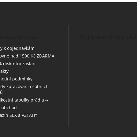
ormace pro vás
Přijímáme online pla
y k objednávkám
tovné nad 1500 Kč ZDARMA
 diskrétní zaslání
akty
hodní podmínky
dy zpracování osobních
jů
likostní tabulky prádla --
koobchod
zín SEX a VZTAHY