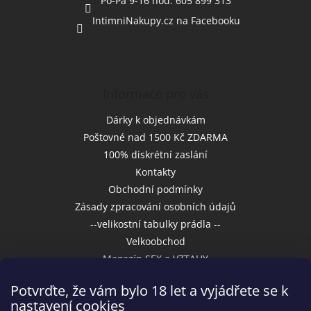
Po-Pa 9-16 hod. 605 899 313
IntimniNakupy.cz na Facebooku
Informace pro vás
Dárky k objednávkám
Poštovné nad 1500 Kč ZDARMA
100% diskrétní zaslání
Kontakty
Obchodní podmínky
Zásady zpracování osobních údajů
--velikostní tabulky prádla --
Velkoobchod
Magazín SEX a VZTAHY
Potvrďte, že vám bylo 18 let a vyjádřete se k
nastavení cookies