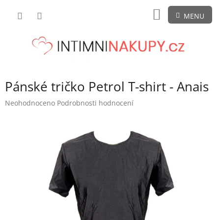
Přejít
NÁKUPNÍ
na
obsah
KOŠÍK
Pánské tričko Petrol T-shirt - Anais
Průměrné
Neohodnoceno
Podrobnosti hodnocení
hodnocení
produktu
je
0,0
z
5
hvězdiček.