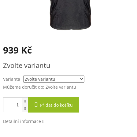
939 Kč
Měrná
Zvolte variantu
cena:
Varianta
Můžeme doručit do:
Zvolte variantu
Přidat do košíku
Detailní informace