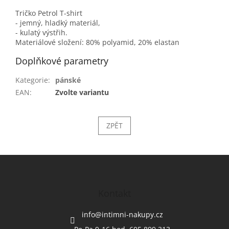
Tričko Petrol T-shirt
- jemný, hladký materiál,
- kulatý výstřih.
Materiálové složení: 80% polyamid, 20% elastan
Doplňkové parametry
Kategorie
:
pánské
EAN
:
Zvolte variantu
ZPĚT
Z
á
p
a
Kontakt
t
í
info
@
intimni-nakupy.cz