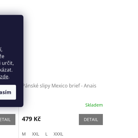
í,
že
určit,
kázat.
zde
.
sive
Pánské slipy Mexico brief - Anais
asím
Skladem
Skladem
479 Kč
ETAIL
DETAIL
M
XXL
L
XXXL