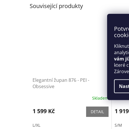
Související produkty
Potvr
cooki
Kliknu
analyt
vám ji
které 
Zároveň
Elegantní župan 876 - PEI -
Krásný
Nas
Obsessive
Skladem
1 599 Kč
1 919
DETAIL
L/XL
S/M