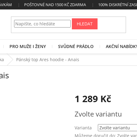
NÁVKÁM
POŠTOVNÉ NAD 1500 KČ ZDARMA
100% DISKRÉTNÍ ZAS
HLEDAT
PRO MUŽE I ŽENY
SVŮDNÉ PRÁDLO
AKČNÍ NABÍDK
čka
Pánský top Ares hoodie - Anais
ais
1 289 Kč
Měrná
Zvolte variantu
cena:
Varianta
Můžeme doručit do:
Zvolte va