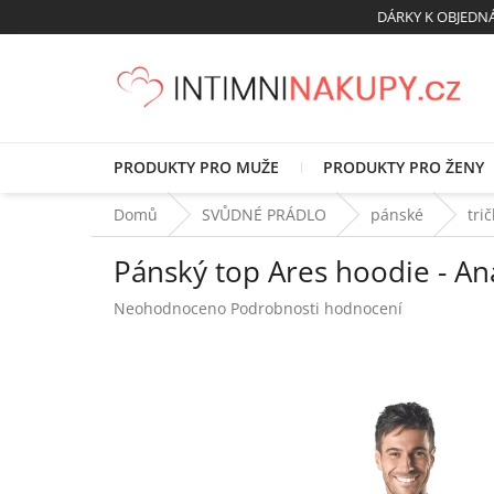
Přejít
DÁRKY K OBJED
na
obsah
PRODUKTY PRO MUŽE
PRODUKTY PRO ŽENY
Domů
SVŮDNÉ PRÁDLO
pánské
tri
Pánský top Ares hoodie - An
Průměrné
Neohodnoceno
Podrobnosti hodnocení
hodnocení
produktu
je
0,0
z
5
hvězdiček.