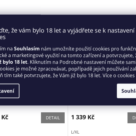
ďte, že vám bylo 18 let a vyjádřete se k nastavení
es
tím na
Souhlasím
nám umožníte použití cookies pro funkčn
ické a marketingové využití na tomto zařízení a potvrzujete, 
ž bylo 18 let
. Kliknutím na Podrobné nastavení můžete sami 
cookies je možné zpracovávat, popřípadě jejich používání za
 tím také potvrzujete, že Vám již bylo 18 let. Více o cookies
 set Silveria - Obsessive
Sexy kostým Servgirl - Obses
tavení
Souhl
Skladem
 Kč
1 339 Kč
DETAIL
D
L/XL