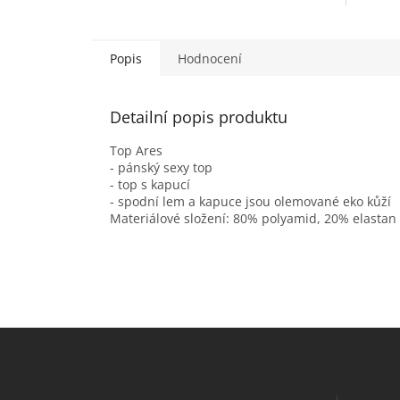
Popis
Hodnocení
Detailní popis produktu
Top Ares
- pánský sexy top
- top s kapucí
- spodní lem a kapuce jsou olemované eko kůží
Materiálové složení: 80% polyamid, 20% elastan
Z
á
p
a