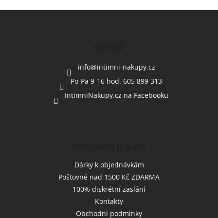
Z
á
p
a
Kontakt
t
í
info
@
intimni-nakupy.cz
Po-Pa 9-16 hod. 605 899 313
IntimniNakupy.cz na Facebooku
Informace pro vás
Dárky k objednávkám
Poštovné nad 1500 Kč ZDARMA
100% diskrétní zaslání
Kontakty
Obchodní podmínky