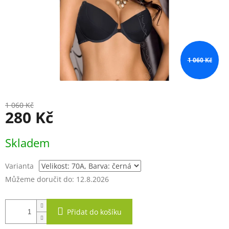
1 060 Kč
1 060 Kč
280 Kč
Měrná
Skladem
cena:
Varianta
Můžeme doručit do:
12.8.2026
Přidat do košíku