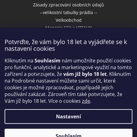
Zásady zpracování osobních údajů
--velikostní tabulky prádla --
Velkoobchod
Magazín SEX a VZTAHY
Potvrďte, že vám bylo 18 let a vyjádřete se k
nastavení cookies
Přijímáme online platby
Kliknutím na
Souhlasím
nám umožníte použití cookies
pro funkční, analytické a marketingové využití na tomto
zařízení a potvrzujete, že
vám již bylo 18 let
. Kliknutím
na Podrobné nastavení můžete sami určit, které
cookies je možné zpracovávat, popřípadě jejich
používání zakázat. Zároveň tím také potvrzujete, že
Vám již bylo 18 let. Více o cookies
zde
.
Vytvořil Shoptet
Nastavení
Copyright 2026
IntimniNakupy.cz
. Všechna práva
Souhlasím
vyhrazena.