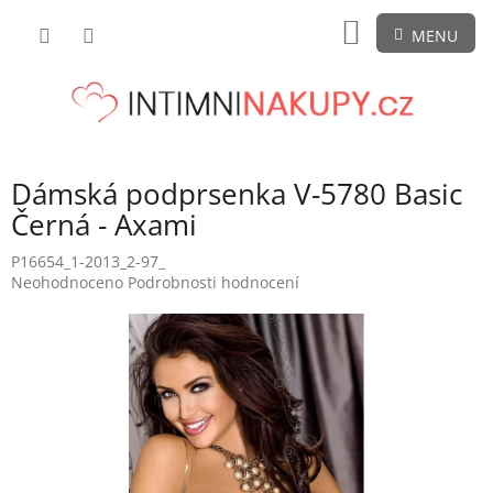
Přejít
NÁKUPNÍ
na
obsah
KOŠÍK
Dámská podprsenka V-5780 Basic
Černá - Axami
P16654_1-2013_2-97_
Průměrné
Neohodnoceno
Podrobnosti hodnocení
hodnocení
produktu
je
0,0
z
5
hvězdiček.