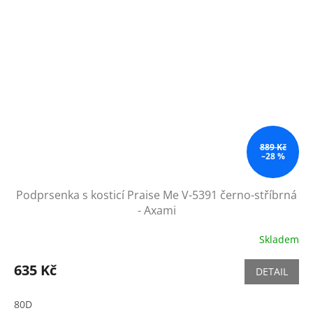
889 Kč
–28 %
Podprsenka s kosticí Praise Me V-5391 černo-stříbrná
- Axami
Skladem
635 Kč
DETAIL
80D