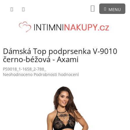
Přejít
NÁKUPNÍ
na
obsah
KOŠÍK
Dámská Top podprsenka V-9010
černo-béžová - Axami
P59018_1-1658_2-788_
Průměrné
Neohodnoceno
Podrobnosti hodnocení
hodnocení
produktu
je
0,0
z
5
hvězdiček.