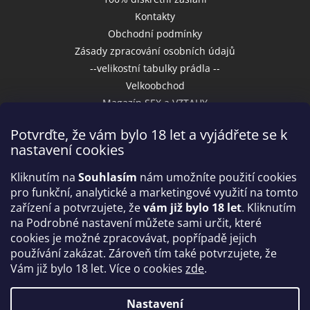
Kontakty
Obchodní podmínky
Zásady zpracování osobních údajů
--velikostní tabulky prádla --
Velkoobchod
Magazín SEX a VZTAHY
Potvrďte, že vám bylo 18 let a vyjádřete se k
nastavení cookies
Přijímáme online platby
Kliknutím na
Souhlasím
nám umožníte použití cookies
pro funkční, analytické a marketingové využití na tomto
zařízení a potvrzujete, že
vám již bylo 18 let
. Kliknutím
na Podrobné nastavení můžete sami určit, které
cookies je možné zpracovávat, popřípadě jejich
používání zakázat. Zároveň tím také potvrzujete, že
Vám již bylo 18 let. Více o cookies
zde
.
Vytvořil Shoptet
Nastavení