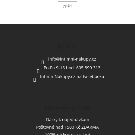
ZPĚT
Z
á
p
a
Kontakt
t
í
info
@
intimni-nakupy.cz
Po-Pa 9-16 hod. 605 899 313
IntimniNakupy.cz na Facebooku
Informace pro vás
Dárky k objednávkám
Poštovné nad 1500 Kč ZDARMA
100% diskrétní zaslání