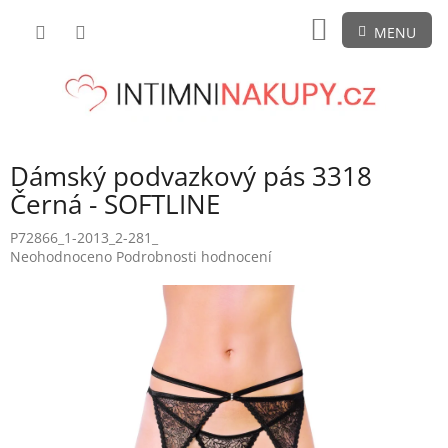
Přejít
NÁKUPNÍ
na
obsah
KOŠÍK
Dámský podvazkový pás 3318
Černá - SOFTLINE
P72866_1-2013_2-281_
Průměrné
Neohodnoceno
Podrobnosti hodnocení
hodnocení
produktu
je
0,0
z
5
hvězdiček.