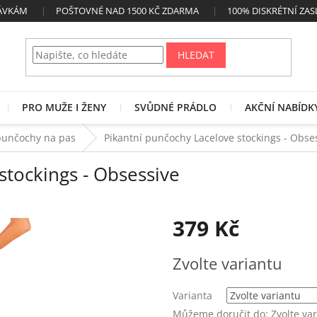
NÁVKÁM
POŠTOVNÉ NAD 1500 KČ ZDARMA
100% DISKRÉTNÍ ZAS
HLEDAT
PRO MUŽE I ŽENY
SVŮDNÉ PRÁDLO
AKČNÍ NABÍDK
punčochy na pas
Pikantní punčochy Lacelove stockings - Obse
stockings - Obsessive
379 Kč
Měrná
Zvolte variantu
cena:
Varianta
Můžeme doručit do:
Zvolte va