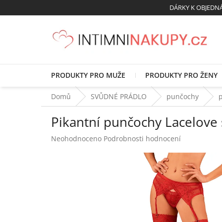
Přejít
DÁRKY K OBJED
na
obsah
PRODUKTY PRO MUŽE
PRODUKTY PRO ŽENY
Domů
SVŮDNÉ PRÁDLO
punčochy
Pikantní punčochy Lacelove 
Průměrné
Neohodnoceno
Podrobnosti hodnocení
hodnocení
produktu
je
0,0
z
5
hvězdiček.