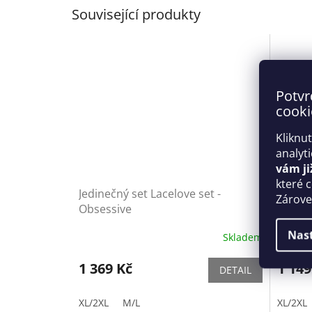
Související produkty
Potvr
cooki
Kliknu
analyt
vám ji
které 
Jedinečný set Lacelove set -
Žhavý 
Zároveň
Obsessive
Obses
Nas
Skladem
1 369 Kč
1 149
DETAIL
XL/2XL
M/L
XL/2XL