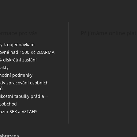
ormace pro vás
Přijímáme online pla
y k objednávkám
tovné nad 1500 Kč ZDARMA
 diskrétní zaslání
akty
hodní podmínky
dy zpracování osobních
jů
likostní tabulky prádla --
koobchod
zín SEX a VZTAHY
vyhrazena.