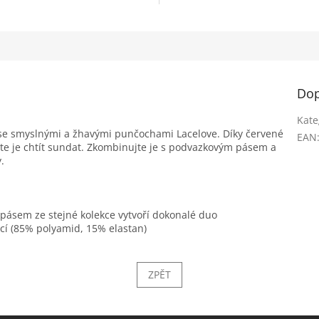
Dop
Kate
 se smyslnými a žhavými punčochami Lacelove. Díky červené
EAN
ete je chtít sundat. Zkombinujte je s podvazkovým pásem a
.
pásem ze stejné kolekce vytvoří dokonalé duo
cí (85% polyamid, 15% elastan)
ZPĚT