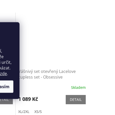
í,
že
určit,
kázat.
oll -
Vášnivý set otevřený Lacelove
zde
.
cupless set - Obsessive
asím
Skladem
Skladem
1 089 Kč
ETAIL
DETAIL
XL/2XL
XS/S