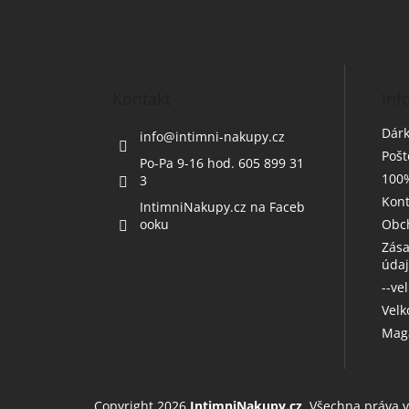
Z
á
p
a
t
Kontakt
Inf
í
Dárk
info
@
intimni-nakupy.cz
Poš
Po-Pa 9-16 hod. 605 899 31
100%
3
Kont
IntimniNakupy.cz na Faceb
ooku
Obc
Zása
úda
--ve
Vel
Maga
Copyright 2026
IntimniNakupy.cz
. Všechna práva 