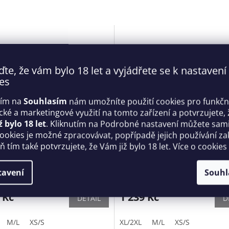
ďte, že vám bylo 18 let a vyjádřete se k nastavení
es
tím na
Souhlasím
nám umožníte použití cookies pro funkčn
ické a marketingové využití na tomto zařízení a potvrzujete, 
ž bylo 18 let
. Kliknutím na Podrobné nastavení můžete sami 
cookies je možné zpracovávat, popřípadě jejich používání za
korzet Lacelove corset -
Něžná košilka Lacelove babyd
 tím také potvrzujete, že Vám již bylo 18 let. Více o cookies
sive
Obsessive
tavení
Souhl
Skladem
 Kč
1 239 Kč
DETAIL
D
M/L
XS/S
XL/2XL
M/L
XS/S