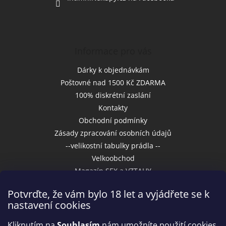
Informace pro vás
Dárky k objednávkám
Poštovné nad 1500 Kč ZDARMA
100% diskrétní zaslání
Kontakty
Obchodní podmínky
Zásady zpracování osobních údajů
--velikostní tabulky prádla --
Velkoobchod
Magazín SEX a VZTAHY
Potvrďte, že vám bylo 18 let a vyjádřete se k
nastavení cookies
Přijímáme online platby
Kliknutím na
Souhlasím
nám umožníte použití cookies