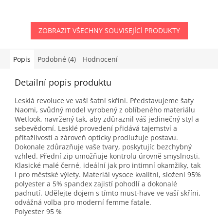
ZOBRAZIT VŠECHNY SOUVISEJÍCÍ PRODUKTY
Popis
Podobné (4)
Hodnocení
Detailní popis produktu
Lesklá revoluce ve vaší šatní skříni. Představujeme šaty
Naomi, svůdný model vyrobený z oblíbeného materiálu
Wetlook, navržený tak, aby zdůraznil váš jedinečný styl a
sebevědomí. Lesklé provedení přidává tajemství a
přitažlivosti a zároveň opticky prodlužuje postavu.
Dokonale zdůrazňuje vaše tvary, poskytujíc bezchybný
vzhled. Přední zip umožňuje kontrolu úrovně smyslnosti.
Klasické malé černé, ideální jak pro intimní okamžiky, tak
i pro městské výlety. Materiál vysoce kvalitní, složení 95%
polyester a 5% spandex zajistí pohodlí a dokonalé
padnutí. Udělejte dojem s tímto must-have ve vaší skříni,
odvážná volba pro moderní femme fatale.
Polyester 95 %