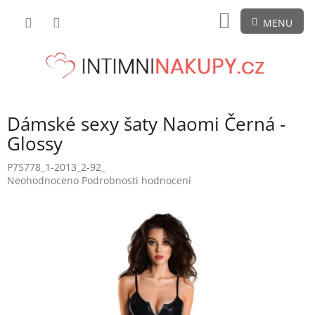
Přejít
NÁKUPNÍ
na
obsah
KOŠÍK
Dámské sexy šaty Naomi Černá -
Glossy
P75778_1-2013_2-92_
Průměrné
Neohodnoceno
Podrobnosti hodnocení
hodnocení
produktu
je
0,0
z
5
hvězdiček.