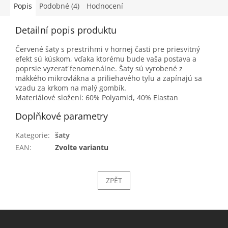
Popis
Podobné (4)
Hodnocení
Detailní popis produktu
Červené šaty s prestrihmi v hornej časti pre priesvitný
efekt sú kúskom, vďaka ktorému bude vaša postava a
poprsie vyzerať fenomenálne. Šaty sú vyrobené z
mäkkého mikrovlákna a priliehavého tylu a zapínajú sa
vzadu za krkom na malý gombík.
Materiálové složení: 60% Polyamid, 40% Elastan
Doplňkové parametry
Kategorie
:
šaty
EAN
:
Zvolte variantu
ZPĚT
Z
á