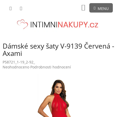
Přejít
NÁKUPNÍ
na
obsah
KOŠÍK
Dámské sexy šaty V-9139 Červená -
Axami
P58721_1-19_2-92_
Průměrné
Neohodnoceno
Podrobnosti hodnocení
hodnocení
produktu
je
0,0
z
5
hvězdiček.