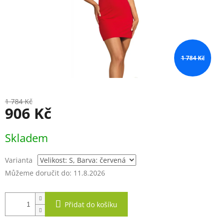
1 784 Kč
1 784 Kč
906 Kč
Měrná
Skladem
cena:
Varianta
Můžeme doručit do:
11.8.2026
Přidat do košíku