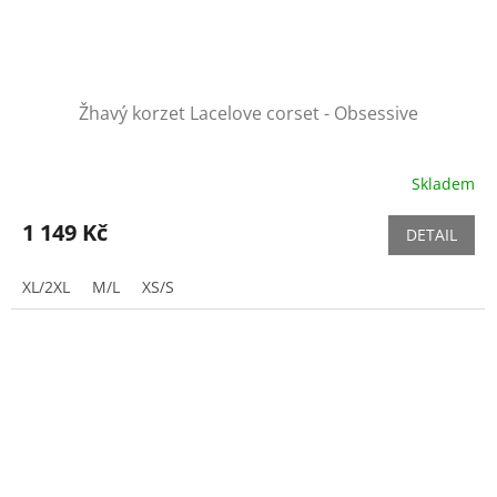
Žhavý korzet Lacelove corset - Obsessive
Skladem
1 149 Kč
DETAIL
XL/2XL
M/L
XS/S