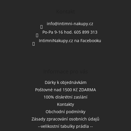
p
a
Kontakt
t
í
info
@
intimni-nakupy.cz
Po-Pa 9-16 hod. 605 899 313
IntimniNakupy.cz na Facebooku
Informace pro vás
Dárky k objednávkám
Poštovné nad 1500 Kč ZDARMA
100% diskrétní zaslání
Kontakty
Obchodní podmínky
Zásady zpracování osobních údajů
--velikostní tabulky prádla --