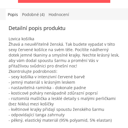
Popis
Podobné (4)
Hodnocení
Detailní popis produktu
Lovica košilka
Žhavá a neuvěřitelně ženská. Tak budete vypadat v této
sexy červené košilce na svém těle. Pocítíte nádherný
dotek jemné tkaniny a smyslné krajky. Nechte krásný lesk,
aby vám dodal spoustu šarmu a promění Vás v
přitažlivou svůdnici pro dnešní noc!
Zkontrolujte podrobnosti:
- sexy košilka v intenzivní červené barvě
- jemný materiál s krásným leskem
- nastavitelná ramínka - dokonale padne
- kosticové poháry nenápadně zdůrazní poprsí
- roztomilá mašlička a lesklé detaily s malými perličkami
(bez Niklu) mezi košíčky
- květinové krajky přidají spoustu ženského šarmu
- odpovídající tanga zahrnuty
- pěkný, elastický materiál (95% polyamid, 5% elastan)