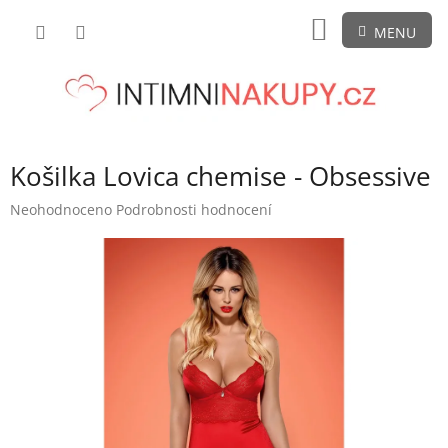
Přejít
NÁKUPNÍ
na
obsah
KOŠÍK
Košilka Lovica chemise - Obsessive
Průměrné
Neohodnoceno
Podrobnosti hodnocení
hodnocení
produktu
je
0,0
z
5
hvězdiček.