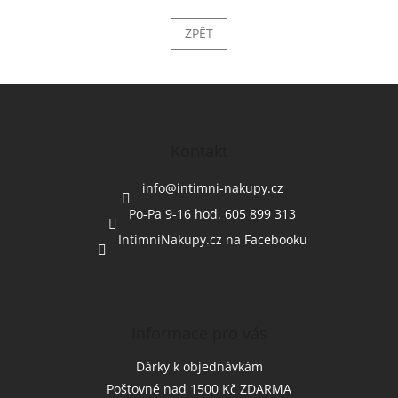
ZPĚT
Z
á
p
a
Kontakt
t
í
info
@
intimni-nakupy.cz
Po-Pa 9-16 hod. 605 899 313
IntimniNakupy.cz na Facebooku
Informace pro vás
Dárky k objednávkám
Poštovné nad 1500 Kč ZDARMA