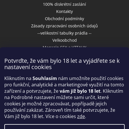
100% diskrétní zaslání
Kontakty
Obchodní podmínky
Zásady zpracování osobních údajů
--velikostní tabulky prádla --
Velkoobchod
Magazín SEX a VZTAHY
Potvrďte, že vám bylo 18 let a vyjádřete se k
nastavení cookies
Přijímáme online platby
Kliknutím na
Souhlasím
nám umožníte použití cookies
pro funkční, analytické a marketingové využití na tomto
zařízení a potvrzujete, že
vám již bylo 18 let
. Kliknutím
na Podrobné nastavení můžete sami určit, které
cookies je možné zpracovávat, popřípadě jejich
používání zakázat. Zároveň tím také potvrzujete, že
Vám již bylo 18 let. Více o cookies
zde
.
Vytvořil Shoptet