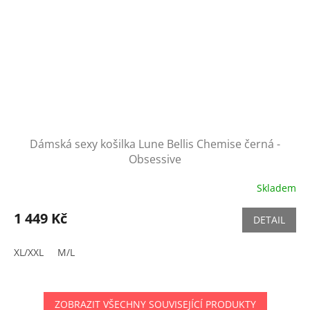
Dámská sexy košilka Lune Bellis Chemise černá -
Obsessive
Skladem
1 449 Kč
DETAIL
XL/XXL
M/L
ZOBRAZIT VŠECHNY SOUVISEJÍCÍ PRODUKTY