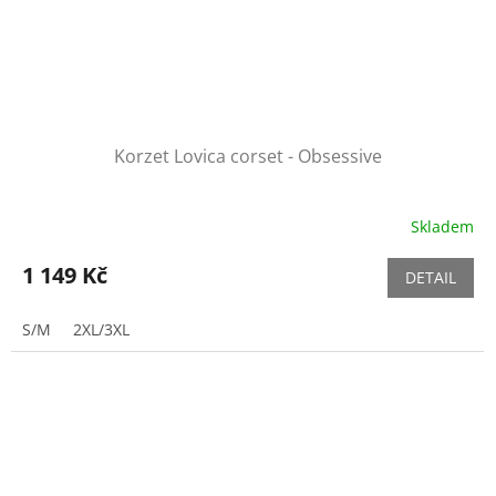
Korzet Lovica corset - Obsessive
Skladem
1 149 Kč
DETAIL
S/M
2XL/3XL