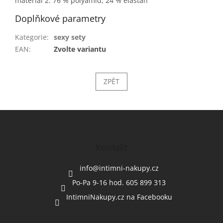
materiál 2: 76 % polyamid, 24 % elastan
Doplňkové parametry
Kategorie
:
sexy sety
EAN
:
Zvolte variantu
ZPĚT
Z
á
p
a
Kontakt
t
í
info
@
intimni-nakupy.cz
Po-Pa 9-16 hod. 605 899 313
IntimniNakupy.cz na Facebooku