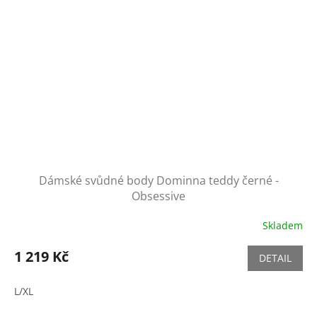
Dámské svůdné body Dominna teddy černé -
Obsessive
Skladem
1 219 Kč
DETAIL
L/XL