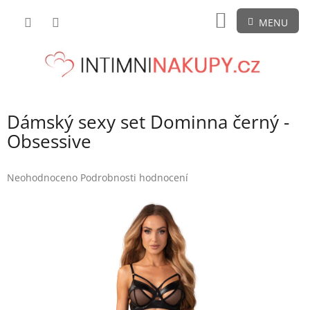
Přejít
NÁKUPNÍ
na
obsah
KOŠÍK
Dámský sexy set Dominna černý -
Obsessive
Průměrné
Neohodnoceno
Podrobnosti hodnocení
hodnocení
produktu
je
0,0
z
5
hvězdiček.