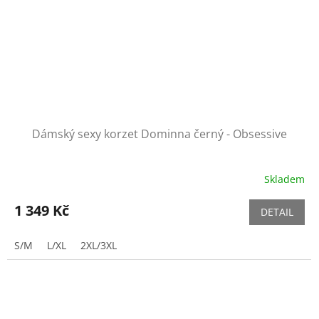
Dámský sexy korzet Dominna černý - Obsessive
Skladem
1 349 Kč
DETAIL
S/M
L/XL
2XL/3XL