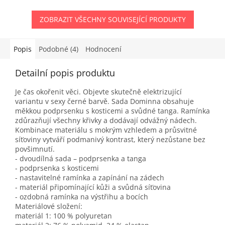
ZOBRAZIT VŠECHNY SOUVISEJÍCÍ PRODUKTY
Popis
Podobné (4)
Hodnocení
Detailní popis produktu
Je čas okořenit věci. Objevte skutečně elektrizující
variantu v sexy černé barvě. Sada Dominna obsahuje
měkkou podprsenku s kosticemi a svůdné tanga. Ramínka
zdůrazňují všechny křivky a dodávají odvážný nádech.
Kombinace materiálu s mokrým vzhledem a průsvitné
síťoviny vytváří podmanivý kontrast, který nezůstane bez
povšimnutí.
- dvoudílná sada – podprsenka a tanga
- podprsenka s kosticemi
- nastavitelné ramínka a zapínání na zádech
- materiál připomínající kůži a svůdná síťovina
- ozdobná ramínka na výstřihu a bocích
Materiálové složení:
materiál 1: 100 % polyuretan