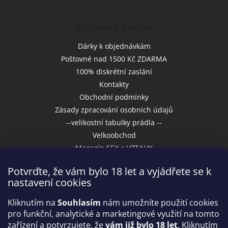
Informace pro vás
Dárky k objednávkám
Poštovné nad 1500 Kč ZDARMA
100% diskrétní zaslání
Kontakty
Obchodní podmínky
Zásady zpracování osobních údajů
--velikostní tabulky prádla --
Velkoobchod
Magazín SEX a VZTAHY
Potvrďte, že vám bylo 18 let a vyjádřete se k
nastavení cookies
Přijímáme online platby
Kliknutím na
Souhlasím
nám umožníte použití cookies
pro funkční, analytické a marketingové využití na tomto
zařízení a potvrzujete, že
vám již bylo 18 let
. Kliknutím