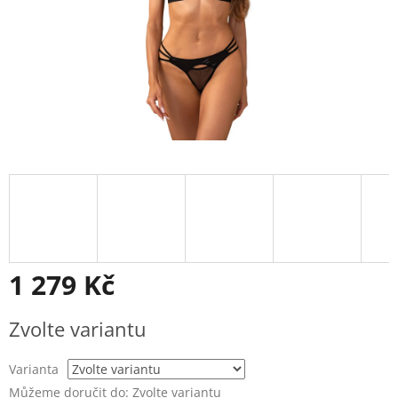
1 279 Kč
Měrná
Zvolte variantu
cena:
Varianta
Můžeme doručit do:
Zvolte variantu