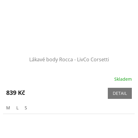
Lákavé body Rocca - LivCo Corsetti
Skladem
839 Kč
DETAIL
M
L
S