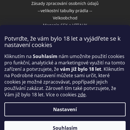
Zásady zpracování osobních údajů
--velikostní tabulky prádla --
Velkoobchod
Magazín SEX a VZTAHY
Potvrďte, že vám bylo 18 let a vyjádřete se k
nastavení cookies
Přijímáme online platby
Kliknutím na
Souhlasím
nám umožníte použití cookies
pro funkční, analytické a marketingové využití na tomto
zařízení a potvrzujete, že
vám již bylo 18 let
. Kliknutím
na Podrobné nastavení můžete sami určit, které
cookies je možné zpracovávat, popřípadě jejich
používání zakázat. Zároveň tím také potvrzujete, že
Vám již bylo 18 let. Více o cookies
zde
.
Vytvořil Shoptet
Nastavení
Copyright 2026
IntimniNakupy.cz
. Všechna práva
Souhlasím
vyhrazena.