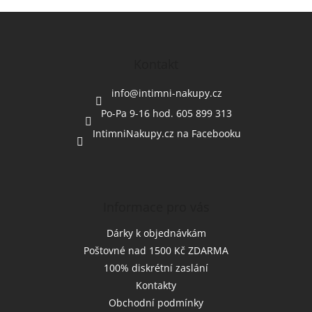
Z
á
p
a
Kontakt
t
í
info
@
intimni-nakupy.cz
Po-Pa 9-16 hod. 605 899 313
IntimniNakupy.cz na Facebooku
Informace pro vás
Dárky k objednávkám
Poštovné nad 1500 Kč ZDARMA
100% diskrétní zaslání
Kontakty
Obchodní podmínky