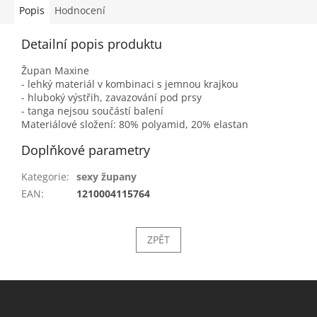
Popis
Hodnocení
Detailní popis produktu
Župan Maxine
- lehký materiál v kombinaci s jemnou krajkou
- hluboký výstřih, zavazování pod prsy
- tanga nejsou součástí balení
Materiálové složení: 80% polyamid, 20% elastan
Doplňkové parametry
Kategorie
:
sexy župany
EAN
:
1210004115764
ZPĚT
Z
á