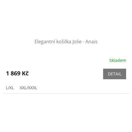
Elegantní košilka Jolie - Anais
Skladem
1 869 Kč
DETAIL
L/XL
XXL/XXXL