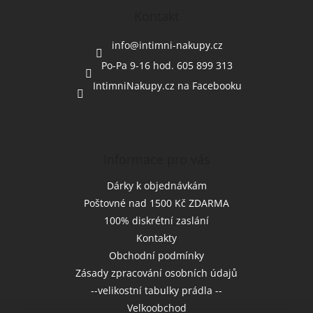
p
a
Kontakt
t
í
info
@
intimni-nakupy.cz
Po-Pa 9-16 hod. 605 899 313
IntimniNakupy.cz na Facebooku
Informace pro vás
Dárky k objednávkám
Poštovné nad 1500 Kč ZDARMA
100% diskrétní zaslání
Kontakty
Obchodní podmínky
Zásady zpracování osobních údajů
--velikostní tabulky prádla --
Velkoobchod