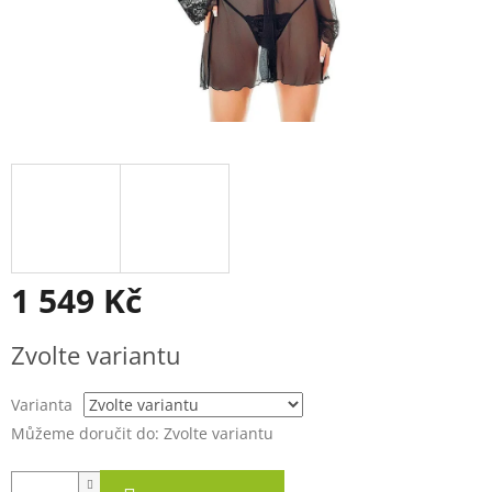
1 549 Kč
Měrná
Zvolte variantu
cena:
Varianta
Můžeme doručit do:
Zvolte variantu