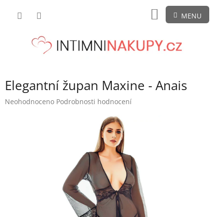
Přejít
NÁKUPNÍ
na
obsah
KOŠÍK
Elegantní župan Maxine - Anais
Průměrné
Neohodnoceno
Podrobnosti hodnocení
hodnocení
produktu
je
0,0
z
5
hvězdiček.