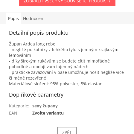
ZOBRAZIT VŠECHNY SOUVISEJÍCÍ PRODUKTY
Popis
Hodnocení
Detailní popis produktu
Župan Ardea long robe
- negližé po kotníky z lehkého tylu s jemným krajkovým
lemováním
- díky širokým rukávům se budete cítit mimořádně
pohodlně a dodají vám tajemný nádech
- praktické zavazování v pase umožňuje nosit negližé více
či méně rozevřené
Materiálové složení: 95% polyester, 5% elastan
Doplňkové parametry
Kategorie
:
sexy župany
EAN
:
Zvolte variantu
ZPĚT