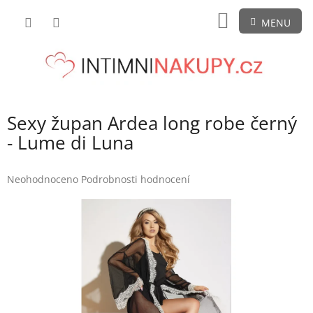
Přejít
NÁKUPNÍ
na
obsah
KOŠÍK
Sexy župan Ardea long robe černý
- Lume di Luna
Průměrné
Neohodnoceno
Podrobnosti hodnocení
hodnocení
produktu
je
0,0
z
5
hvězdiček.