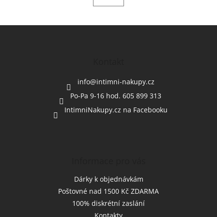
Z
á
p
a
Kontakt
t
í
info
@
intimni-nakupy.cz
Po-Pa 9-16 hod. 605 899 313
IntimniNakupy.cz na Facebooku
Informace pro vás
Dárky k objednávkám
Poštovné nad 1500 Kč ZDARMA
100% diskrétní zaslání
Kontakty