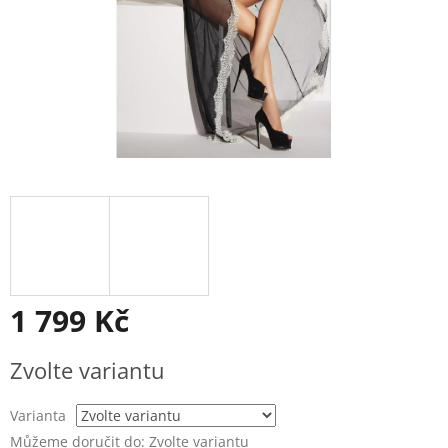
1 799 Kč
Měrná
Zvolte variantu
cena:
Varianta
Můžeme doručit do:
Zvolte variantu