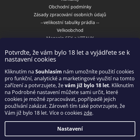
Obchodní podmínky
Zásady zpracování osobních údajů
--velikostní tabulky prádla --
Velkoobchod
Magazín SEX a VZTAHY
Potvrďte, že vám bylo 18 let a vyjádřete se k
nastavení cookies
Přijímáme online platby
Kliknutím na
Souhlasím
nám umožníte použití cookies
pro funkční, analytické a marketingové využití na tomto
zařízení a potvrzujete, že
vám již bylo 18 let
. Kliknutím
na Podrobné nastavení můžete sami určit, které
cookies je možné zpracovávat, popřípadě jejich
používání zakázat. Zároveň tím také potvrzujete, že
Vám již bylo 18 let. Více o cookies
zde
.
Vytvořil Shoptet
Nastavení