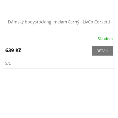
Dámský bodystocking Imelam černý - LivCo Corsetti
Skladem
639 Kč
DETAIL
S/L