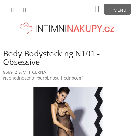
Přejít
NÁKUPNÍ
na
obsah
KOŠÍK
Body Bodystocking N101 -
Obsessive
8569_2-S/M_1-CERNA_
Průměrné
Neohodnoceno
Podrobnosti hodnocení
hodnocení
produktu
je
0,0
z
5
hvězdiček.