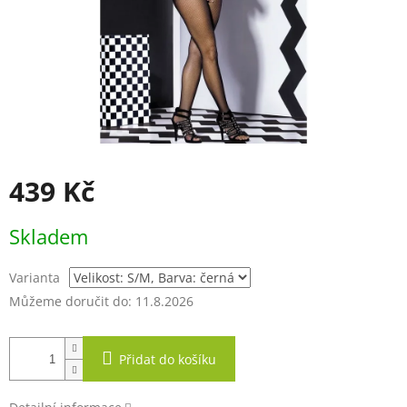
439 Kč
Měrná
Skladem
cena:
Varianta
Můžeme doručit do:
11.8.2026
Přidat do košíku