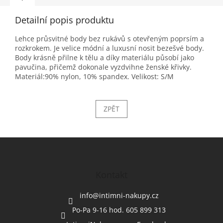
Detailní popis produktu
Lehce průsvitné body bez rukávů s otevřeným poprsím a
rozkrokem. Je velice módní a luxusní nosit bezešvé body.
Body krásně přilne k tělu a díky materiálu působí jako
pavučina, přičemž dokonale vyzdvihne ženské křivky.
Materiál:90% nylon, 10% spandex. Velikost: S/M
ZPĚT
Z
á
p
a
Kontakt
t
í
info
@
intimni-nakupy.cz
Po-Pa 9-16 hod. 605 899 313