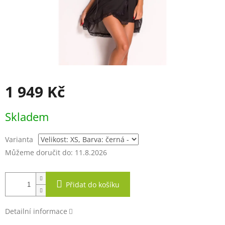
1 949 Kč
Měrná
Skladem
cena:
Varianta
Můžeme doručit do:
11.8.2026
Přidat do košíku
Detailní informace