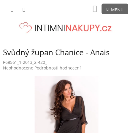
Přejít
NÁKUPNÍ
na
obsah
KOŠÍK
Svůdný župan Chanice - Anais
P68561_1-2013_2-420_
Průměrné
Neohodnoceno
Podrobnosti hodnocení
hodnocení
produktu
je
0,0
z
5
hvězdiček.