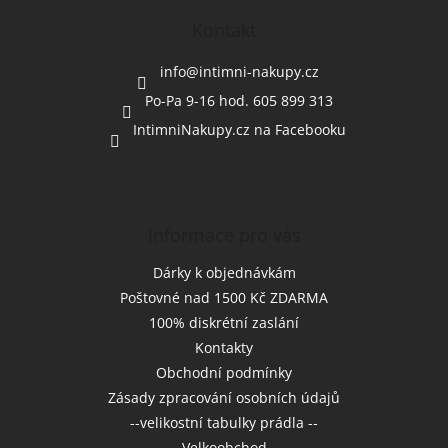
p
a
Kontakt
t
í
info
@
intimni-nakupy.cz
Po-Pa 9-16 hod. 605 899 313
IntimniNakupy.cz na Facebooku
Informace pro vás
Dárky k objednávkám
Poštovné nad 1500 Kč ZDARMA
100% diskrétní zaslání
Kontakty
Obchodní podmínky
Zásady zpracování osobních údajů
--velikostní tabulky prádla --
Velkoobchod