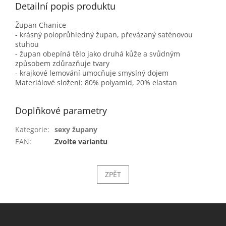
Detailní popis produktu
Župan Chanice
- krásný poloprůhledný župan, převázaný saténovou
stuhou
- župan obepíná tělo jako druhá kůže a svůdným
způsobem zdůrazňuje tvary
- krajkové lemování umocňuje smyslný dojem
Materiálové složení: 80% polyamid, 20% elastan
Doplňkové parametry
Kategorie
:
sexy župany
EAN
:
Zvolte variantu
ZPĚT
Z
á