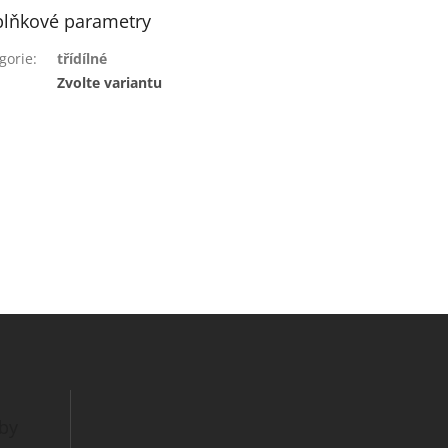
lňkové parametry
gorie
:
třídílné
:
Zvolte variantu
tby