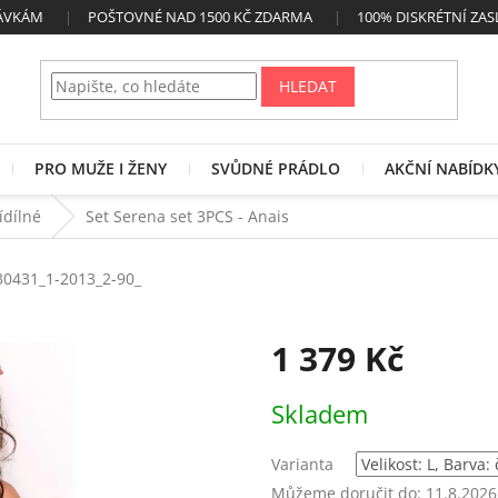
NÁVKÁM
POŠTOVNÉ NAD 1500 KČ ZDARMA
100% DISKRÉTNÍ ZAS
HLEDAT
PRO MUŽE I ŽENY
SVŮDNÉ PRÁDLO
AKČNÍ NABÍDK
řídílné
Set Serena set 3PCS - Anais
30431_1-2013_2-90_
1 379 Kč
Měrná
Skladem
cena:
Varianta
Můžeme doručit do:
11.8.2026