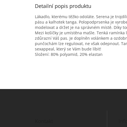
Detailní popis produktu
Lákadlo, kterému těžko odoláte. Serena je trojd
pásu a kalhotek tanga. Polopodprsenka je vyrobe
modelovat a držet je na správném místě. Díky 
Mezi košíčky je umístěna mašle. Tenká ramínka lz
zdůrazní Váš pas. Je doplněn volánkem a ozdob
punčochám lze regulovat, ne však odepnout. Tang
sexappeal, který se Vám bude líbit!
Složení: 80% polyamid, 20% elastan
Z
á
p
a
t
Kontakt
Inf
í