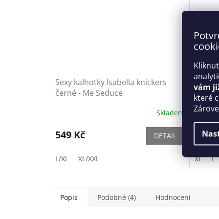
Potvr
cooki
Kliknu
analyt
Sexy kalhotky Isabella knickers
Body A
vám ji
černé - Me Seduce
které 
Zároveň
Skladem
549 Kč
599 
Nas
DETAIL
L/XL
XL/XXL
XL
L
Popis
Podobné (4)
Hodnocení