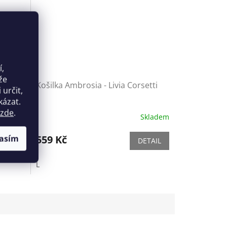
1 198
Kč
–49 %
í,
že
stral
Košilka Ambrosia - Livia Corsetti
určit,
kázat.
zde
.
Skladem
Skladem
559 Kč
asím
ETAIL
DETAIL
L