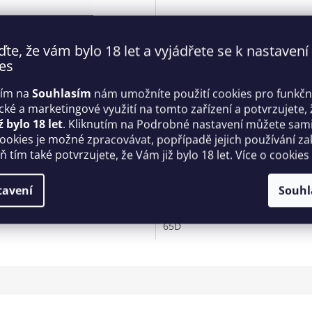
ďte, že vám bylo 18 let a vyjádřete se k nastavení
es
tím na
Souhlasím
nám umožníte použití cookies pro funkčn
ické a marketingové využití na tomto zařízení a potvrzujete, 
lexandra - Anais
Axami podprsenka V-6341 Mi
ž bylo 18 let
. Kliknutím na Podrobné nastavení můžete sami 
cookies je možné zpracovávat, popřípadě jejich používání za
 tím také potvrzujete, že Vám již bylo 18 let. Více o cookies
Skladem
Kč
604 Kč
tavení
Souhl
DETAIL
D
65D