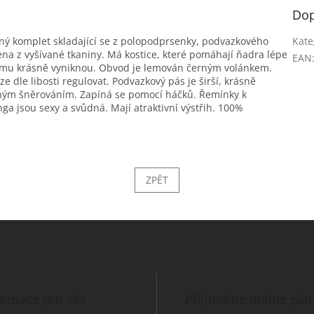
Dop
ílný komplet skladající se z polopodprsenky, podvazkového
Kate
na z vyšívané tkaniny. Má kostice, které pomáhají ňadra lépe
EAN
tomu krásně vyniknou. Obvod je lemován černým volánkem.
e dle libosti regulovat. Podvazkový pás je širší, krásně
ným šněrováním. Zapíná se pomocí háčků. Řemínky k
a jsou sexy a svůdná. Mají atraktivní výstřih. 100%
ZPĚT
ormace pro vás
Přijímáme online pla