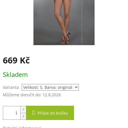
669 Kč
Měrná
Skladem
cena:
Varianta
Můžeme doručit do:
12.8.2026
Přidat do košíku