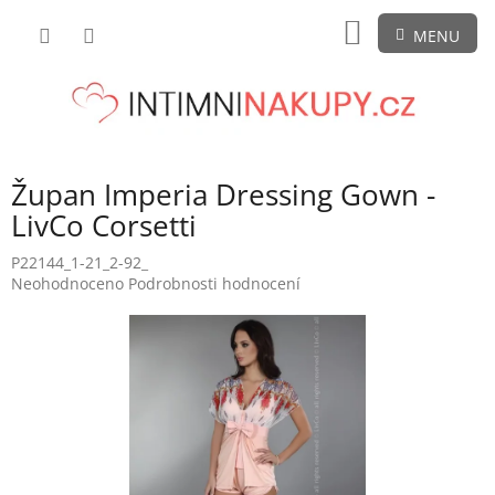
Přejít
NÁKUPNÍ
na
obsah
KOŠÍK
Župan Imperia Dressing Gown -
LivCo Corsetti
P22144_1-21_2-92_
Průměrné
Neohodnoceno
Podrobnosti hodnocení
hodnocení
produktu
je
0,0
z
5
hvězdiček.