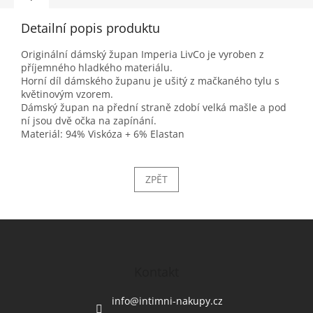
Detailní popis produktu
Originální dámský župan Imperia LivCo je vyroben z
příjemného hladkého materiálu.
Horní díl dámského županu je ušitý z mačkaného tylu s
květinovým vzorem.
Dámský župan na přední straně zdobí velká mašle a pod
ní jsou dvě očka na zapínání.
Materiál: 94% Viskóza + 6% Elastan
ZPĚT
Z
á
p
a
Kontakt
t
í
info
@
intimni-nakupy.cz