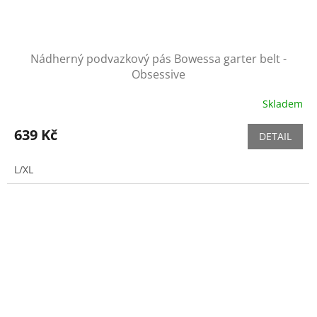
Nádherný podvazkový pás Bowessa garter belt -
Obsessive
Skladem
639 Kč
DETAIL
L/XL