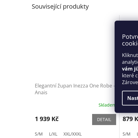
Související produkty
Potvr
cooki
Kliknu
analyt
vám ji
které 
Zároveň
Elegantní župan Inezza One Robe -
Košilk
Anais
Obses
Nas
Skladem
1 939 Kč
879 
DETAIL
S/M
L/XL
XXL/XXXL
S/M