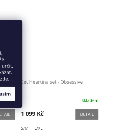
í,
že
určit,
kázat.
zde
.
Robe -
Set Heartina set - Obsessive
asím
Skladem
Skladem
1 099 Kč
ETAIL
DETAIL
S/M
L/XL