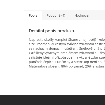
Popis
Podobné (4)
Hodnocení
Detailní popis produktu
Naprosto skvělý komplet Shane z nejnovější kole
size. Podmanivý kostým svůdné zdravotní sestřič
se nachází v domácím ošetření. Sněhově bílá prů
zkrášlený výrazným emblémem zdravotní služby, 
zajišťuje ideální přizpůsobení a vkusné zdůrazn
punčoch,čepice. Punčochy a stetoskop není součá
Materiálové složení: 80% polyamid, 20% elastan
Z
á