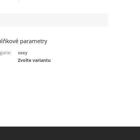
lňkové parametry
gorie
:
sexy
:
Zvolte variantu