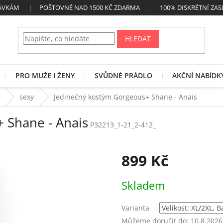
NÁVKÁM
POŠTOVNÉ NAD 1500 KČ ZDARMA
100% DISKRÉTNÍ ZAS
HLEDAT
PRO MUŽE I ŽENY
SVŮDNÉ PRÁDLO
AKČNÍ NABÍDK
sexy
Jedinečný kostým Gorgeous+ Shane - Anais
 Shane - Anais
P32213_1-21_2-412_
899 Kč
Měrná
Skladem
cena:
Varianta
Můžeme doručit do:
10.8.2026