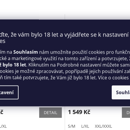
ďte, že vám bylo 18 let a vyjádřete se k nastavení
es
tím na
Souhlasím
nám umožníte použití cookies pro funkčn
ické a marketingové využití na tomto zařízení a potvrzujete, 
ž bylo 18 let
. Kliknutím na Podrobné nastavení můžete sami 
cookies je možné zpracovávat, popřípadě jejich používání za
 tím také potvrzujete, že Vám již bylo 18 let. Více o cookies
a Merossa chemise -
Svůdný župan Inezza Short 
sive
Anais
tavení
Souhl
Skladem
Kč
1 549 Kč
DETAIL
D
L/XL
S/M
L/XL
XXL/XXXL