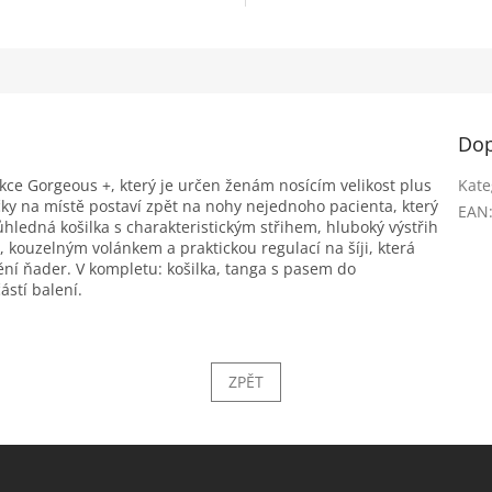
Dop
kce Gorgeous +, který je určen ženám nosícím velikost plus
Kate
ky na místě postaví zpět na nohy nejednoho pacienta, který
EAN
hledná košilka s charakteristickým střihem, hluboký výstřih
kouzelným volánkem a praktickou regulací na šíji, která
ění ňader. V kompletu: košilka, tanga s pasem do
stí balení.
ZPĚT