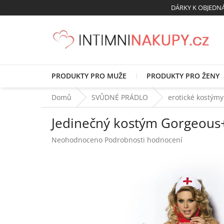
Přejít
DÁRKY K OBJED
na
obsah
PRODUKTY PRO MUŽE
PRODUKTY PRO ŽENY
Domů
SVŮDNÉ PRÁDLO
erotické kostýmy
Jedinečný kostým Gorgeous+
Průměrné
Neohodnoceno
Podrobnosti hodnocení
hodnocení
produktu
je
0,0
z
5
hvězdiček.