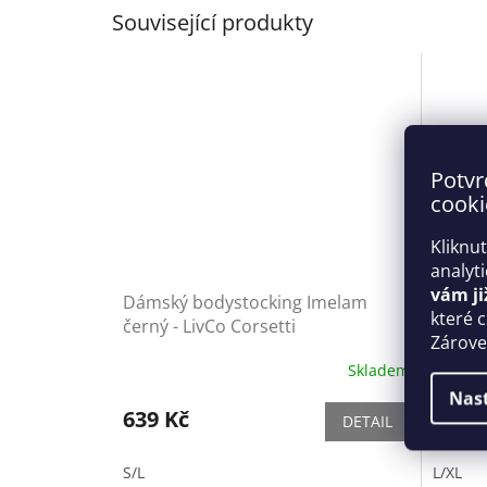
Související produkty
Potvr
cooki
Kliknu
analyt
vám ji
Dámský bodystocking Imelam
Dámsk
které 
černý - LivCo Corsetti
Hersis
Zároveň
Obses
Skladem
Nas
639 Kč
2 019
DETAIL
S/L
L/XL