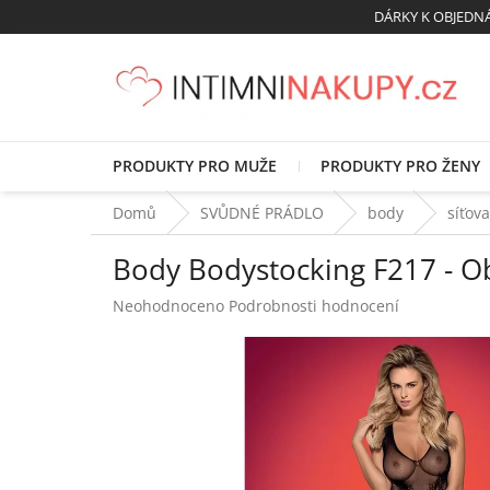
Přejít
DÁRKY K OBJED
na
obsah
PRODUKTY PRO MUŽE
PRODUKTY PRO ŽENY
Domů
SVŮDNÉ PRÁDLO
body
síťov
Body Bodystocking F217 - O
Průměrné
Neohodnoceno
Podrobnosti hodnocení
hodnocení
produktu
je
0,0
z
5
hvězdiček.