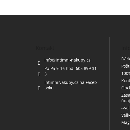
Z
á
p
a
t
Kontakt
Inf
í
Dárk
info
@
intimni-nakupy.cz
Poš
Po-Pa 9-16 hod. 605 899 31
100%
3
Kont
IntimniNakupy.cz na Faceb
ooku
Obc
Zása
úda
--ve
Vel
Maga