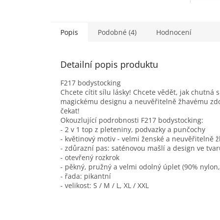
Popis
Podobné (4)
Hodnocení
Detailní popis produktu
F217 bodystocking
Chcete cítit sílu lásky! Chcete vědět, jak chutná
magickému designu a neuvěřitelně žhavému zdobe
čekat!
Okouzlující podrobnosti F217 bodystocking:
- 2 v 1 top z pleteniny, podvazky a punčochy
- květinový motiv - velmi ženské a neuvěřitelně 
- zdůrazní pas: saténovou mašlí a design ve tvaru
- otevřený rozkrok
- pěkný, pružný a velmi odolný úplet (90% nylon
- řada: pikantní
- velikost: S / M / L, XL / XXL