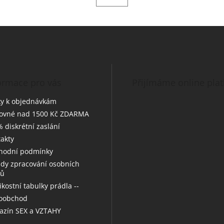
ormace pro vás
Přijímáme online pla
y k objednávkám
tovné nad 1500 Kč ZDARMA
 diskrétní zaslání
akty
hodní podmínky
dy zpracování osobních
jů
likostní tabulky prádla --
koobchod
zín SEX a VZTAHY