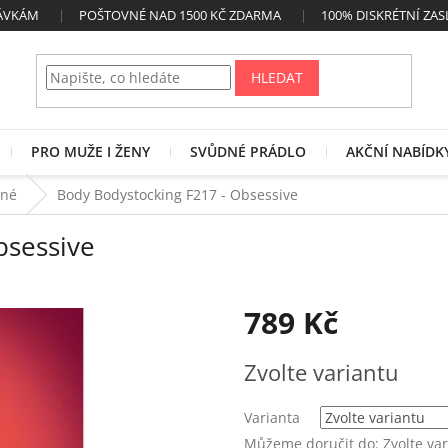
NÁVKÁM
POŠTOVNÉ NAD 1500 KČ ZDARMA
100% DISKRÉTNÍ ZAS
HLEDAT
PRO MUŽE I ŽENY
SVŮDNÉ PRÁDLO
AKČNÍ NABÍDK
ané
Body Bodystocking F217 - Obsessive
bsessive
789 Kč
Měrná
Zvolte variantu
cena:
Varianta
Můžeme doručit do:
Zvolte va