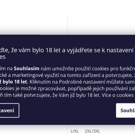
ďte, že vám bylo 18 let a vyjádřete se k nastavení
es
tím na
Souhlasím
nám umožníte použití cookies pro funkčn
ické a marketingové využití na tomto zařízení a potvrzujete, 
ž bylo 18 let
. Kliknutím na Podrobné nastavení můžete sami 
é svůdné body otevřené
Dámské sexy body Soranna
cookies je možné zpracovávat, popřípadě jejich používání za
 Crotchless Teddy černé -
černozlaté - Obsessive
 tím také potvrzujete, že Vám již bylo 18 let. Více o cookies
sive
Skladem
tavení
Souhl
 Kč
1 279 Kč
DETAIL
D
L/XL
2XL/3XL