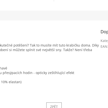
Dop
Kate
 skutečné potěšení? Tak to musíte mít tuto krabičku doma. Díky
EAN
ní si můžete splnit své největší sny. Takže? Není třeba
žhavé
 přesýpacích hodin - opticky zeštíhlující efekt
, 10% elastan)
ZPĚT