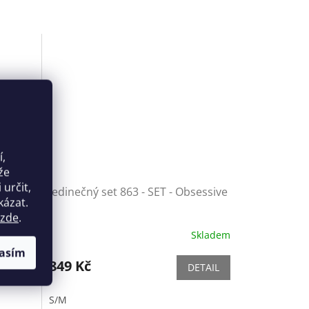
í,
že
určit,
 Teddy
Jedinečný set 863 - SET - Obsessive
kázat.
zde
.
Skladem
Skladem
asím
849 Kč
ETAIL
DETAIL
S/M