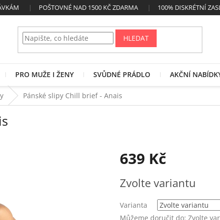
NÁVKÁM
POŠTOVNÉ NAD 1500 KČ ZDARMA
100% DISKRÉTNÍ ZAS
HLEDAT
PRO MUŽE I ŽENY
SVŮDNÉ PRÁDLO
AKČNÍ NABÍDK
py
Pánské slipy Chill brief - Anais
is
639 Kč
Měrná
Zvolte variantu
cena:
Varianta
Můžeme doručit do:
Zvolte va