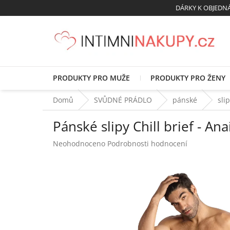
Přejít
DÁRKY K OBJED
na
obsah
PRODUKTY PRO MUŽE
PRODUKTY PRO ŽENY
Domů
SVŮDNÉ PRÁDLO
pánské
sli
Pánské slipy Chill brief - Ana
Průměrné
Neohodnoceno
Podrobnosti hodnocení
hodnocení
produktu
je
0,0
z
5
hvězdiček.