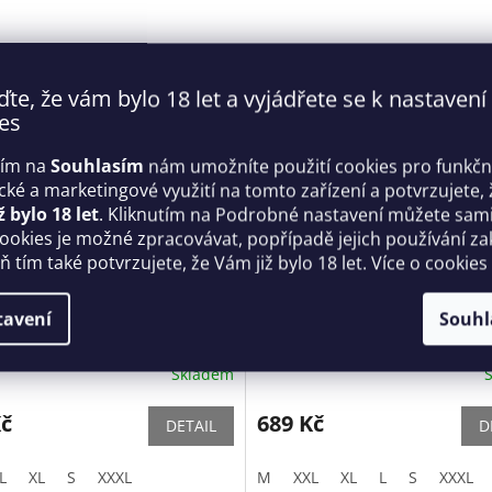
ďte, že vám bylo 18 let a vyjádřete se k nastavení
es
tím na
Souhlasím
nám umožníte použití cookies pro funkčn
ické a marketingové využití na tomto zařízení a potvrzujete, 
ž bylo 18 let
. Kliknutím na Podrobné nastavení můžete sami 
cookies je možné zpracovávat, popřípadě jejich používání za
 tím také potvrzujete, že Vám již bylo 18 let. Více o cookies
slipy Chill slip - Anais
Pánský top Chill top - Anais
tavení
Souhl
Skladem
Kč
689 Kč
DETAIL
D
L
XL
S
XXXL
M
XXL
XL
L
S
XXXL