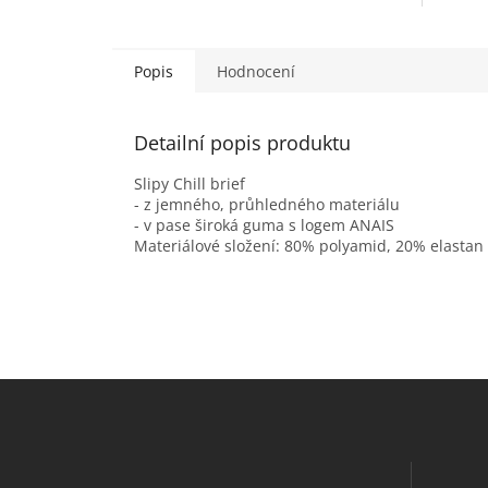
Popis
Hodnocení
Detailní popis produktu
Slipy Chill brief
- z jemného, průhledného materiálu
- v pase široká guma s logem ANAIS
Materiálové složení: 80% polyamid, 20% elastan
Z
á
p
a
t