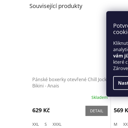
Související produkty
Potvr
cooki
Kliknu
analyt
vám ji
které 
Zároveň
Pánské boxerky otevřené Chill Jock
Pánské 
Nas
Bikini - Anais
Skladem
629 Kč
569 
DETAIL
XXL
S
XXXL
M
XX