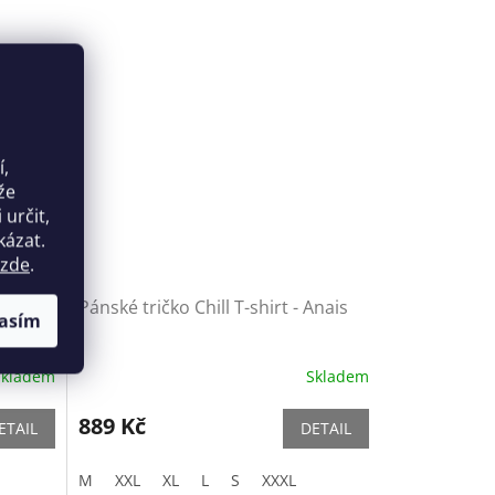
í,
že
určit,
kázat.
zde
.
Pánské tričko Chill T-shirt - Anais
asím
Skladem
Skladem
889 Kč
ETAIL
DETAIL
M
XXL
XL
L
S
XXXL