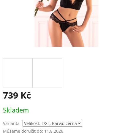
739 Kč
Měrná
Skladem
cena:
Varianta
Můžeme doručit do:
11.8.2026