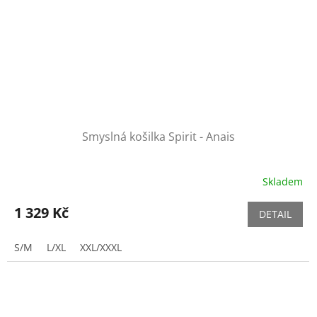
Smyslná košilka Spirit - Anais
Skladem
1 329 Kč
DETAIL
S/M
L/XL
XXL/XXXL