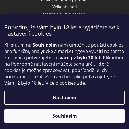
Velkoobchod
Magazín SEX a VZTAHY
Potvrďte, že vám bylo 18 let a vyjádřete se k
nastavení cookies
Přijímáme online platby
Kliknutím na
Souhlasím
nám umožníte použití cookies
pro funkční, analytické a marketingové využití na tomto
zařízení a potvrzujete, že
vám již bylo 18 let
. Kliknutím
na Podrobné nastavení můžete sami určit, které
cookies je možné zpracovávat, popřípadě jejich
používání zakázat. Zároveň tím také potvrzujete, že
Vám již bylo 18 let. Více o cookies
zde
.
Vytvořil Shoptet
Nastavení
Copyright 2026
IntimniNakupy.cz
. Všechna práva
Souhlasím
vyhrazena.