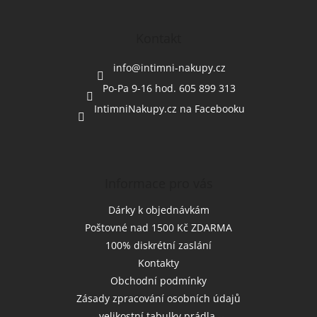
á
p
a
Kontakt
t
í
info
@
intimni-nakupy.cz
Po-Pa 9-16 hod. 605 899 313
IntimniNakupy.cz na Facebooku
Informace pro vás
Dárky k objednávkám
Poštovné nad 1500 Kč ZDARMA
100% diskrétní zaslání
Kontakty
Obchodní podmínky
Zásady zpracování osobních údajů
--velikostní tabulky prádla --