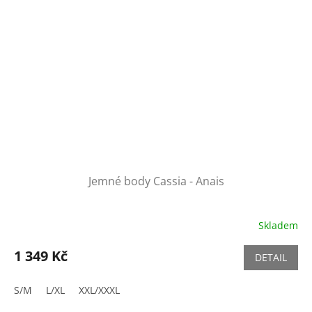
Jemné body Cassia - Anais
Skladem
1 349 Kč
DETAIL
S/M
L/XL
XXL/XXXL