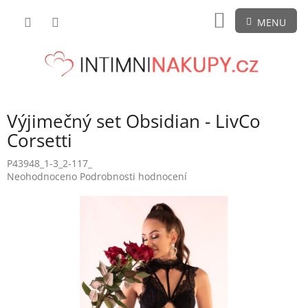
Přejít
NÁKUPNÍ
na
obsah
KOŠÍK
Výjimečný set Obsidian - LivCo
Corsetti
P43948_1-3_2-117_
Průměrné
Neohodnoceno
Podrobnosti hodnocení
hodnocení
produktu
je
0,0
z
5
hvězdiček.