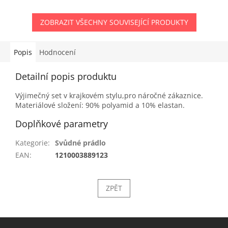
ZOBRAZIT VŠECHNY SOUVISEJÍCÍ PRODUKTY
Popis
Hodnocení
Detailní popis produktu
Výjimečný set v krajkovém stylu,pro náročné zákaznice.
Materiálové složení: 90% polyamid a 10% elastan.
Doplňkové parametry
Kategorie
:
Svůdné prádlo
EAN
:
1210003889123
ZPĚT
Z