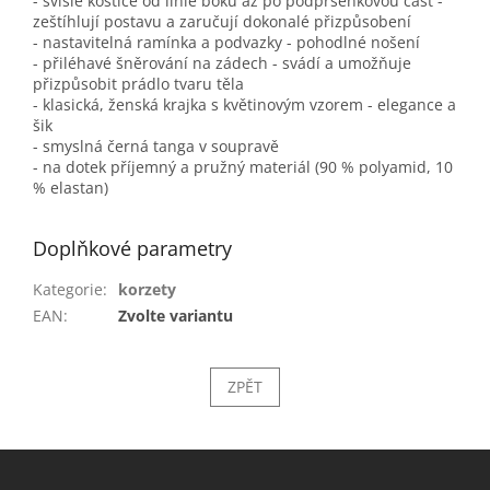
- svislé kostice od linie boků až po podprsenkovou část -
zeštíhlují postavu a zaručují dokonalé přizpůsobení
- nastavitelná ramínka a podvazky - pohodlné nošení
- přiléhavé šněrování na zádech - svádí a umožňuje
přizpůsobit prádlo tvaru těla
- klasická, ženská krajka s květinovým vzorem - elegance a
šik
- smyslná černá tanga v soupravě
- na dotek příjemný a pružný materiál (90 % polyamid, 10
% elastan)
Doplňkové parametry
Kategorie
:
korzety
EAN
:
Zvolte variantu
ZPĚT
Z
á