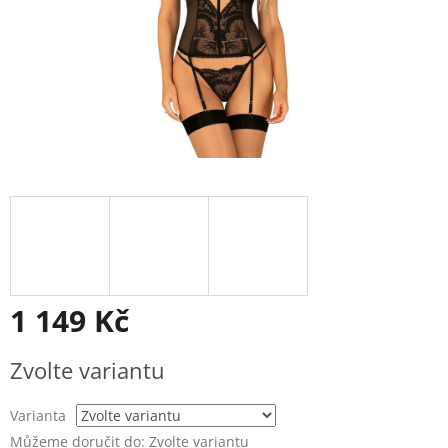
1 149 Kč
Měrná
Zvolte variantu
cena:
Varianta
Můžeme doručit do:
Zvolte variantu