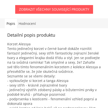
ZOBRAZIT VŠECHNY SOUVISEJÍCÍ PRODUKTY
Popis
Hodnocení
Detailní popis produktu
Korzet Alessya
Tento jedinečný korzet v černé barvě dokáže roznítit
fantazii! Jedinečný, sexy střih fantasticky zvýrazní ženské
tvary a elegantní krajka dodá třídu a styl. Jen se podívejte
na ta svůdná ramínka! Tak smyslné a sexy, že? Zahalte
své tělo tímto fenomenálním korzetem z kolekce Alessya a
přesvědčte se, že jste skutečná svůdnice.
Seznamte se se všemi detaily:
- vyzkoušejte si korzet a tanga Alessya
- sexy střih - krásně zvýrazněné tvary
- jedinečný výstřih zdobený pásky a bižuterními prvky v
podobě kruhů - přitahuje pozornost
- podprsenka s kosticemi - fenomenální vzhled poprsí a
dokonalá opora