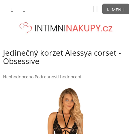
Přejít
NÁKUPNÍ
na
obsah
KOŠÍK
Jedinečný korzet Alessya corset -
Obsessive
Průměrné
Neohodnoceno
Podrobnosti hodnocení
hodnocení
produktu
je
0,0
z
5
hvězdiček.