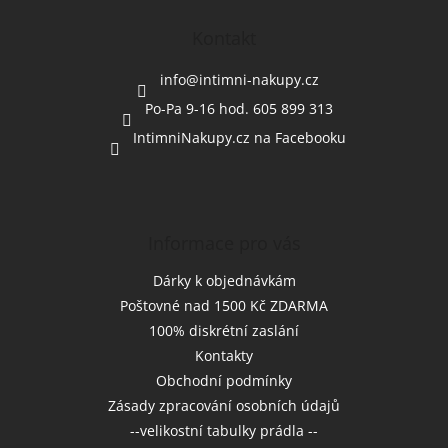
p
a
Kontakt
t
í
info
@
intimni-nakupy.cz
Po-Pa 9-16 hod. 605 899 313
IntimniNakupy.cz na Facebooku
Informace pro vás
Dárky k objednávkám
Poštovné nad 1500 Kč ZDARMA
100% diskrétní zaslání
Kontakty
Obchodní podmínky
Zásady zpracování osobních údajů
--velikostní tabulky prádla --