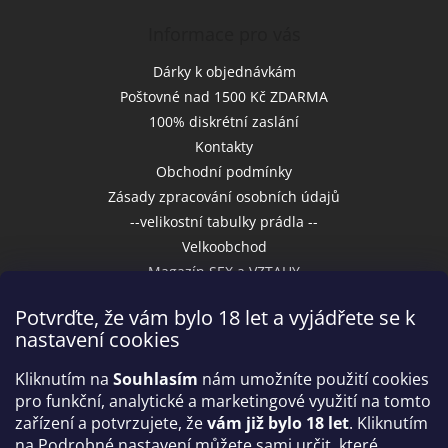
Informace pro vás
Dárky k objednávkám
Poštovné nad 1500 Kč ZDARMA
100% diskrétní zaslání
Kontakty
Obchodní podmínky
Zásady zpracování osobních údajů
--velikostní tabulky prádla --
Velkoobchod
Magazín SEX a VZTAHY
Potvrďte, že vám bylo 18 let a vyjádřete se k
nastavení cookies
Přijímáme online platby
Kliknutím na
Souhlasím
nám umožníte použití cookies
pro funkční, analytické a marketingové využití na tomto
zařízení a potvrzujete, že
vám již bylo 18 let
. Kliknutím
na Podrobné nastavení můžete sami určit, které