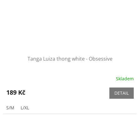
Tanga Luiza thong white - Obsessive
Skladem
189 Kč
DETAIL
S/M
L/XL