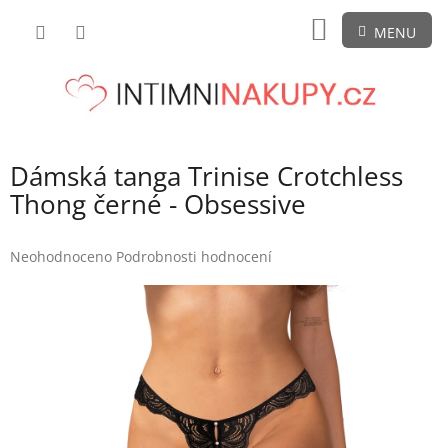
Přejít
NÁKUPNÍ
na
obsah
KOŠÍK
Dámská tanga Trinise Crotchless
Thong černé - Obsessive
Průměrné
Neohodnoceno
Podrobnosti hodnocení
hodnocení
produktu
je
0,0
z
5
hvězdiček.