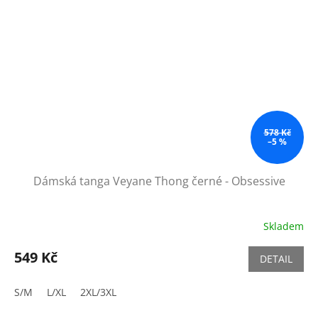
578 Kč
–5 %
Dámská tanga Veyane Thong černé - Obsessive
Skladem
549 Kč
DETAIL
S/M
L/XL
2XL/3XL