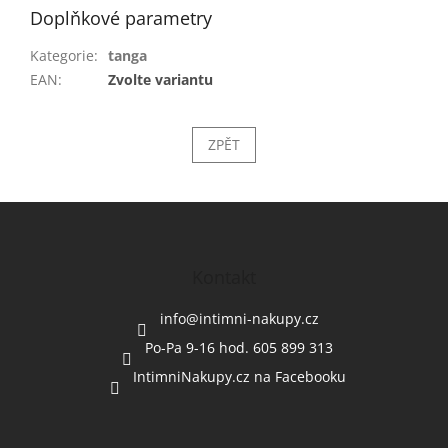
Doplňkové parametry
Kategorie
:
tanga
EAN
:
Zvolte variantu
ZPĚT
Z
á
p
a
Kontakt
t
í
info
@
intimni-nakupy.cz
Po-Pa 9-16 hod. 605 899 313
IntimniNakupy.cz na Facebooku