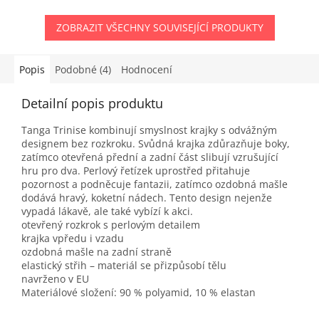
ZOBRAZIT VŠECHNY SOUVISEJÍCÍ PRODUKTY
Popis
Podobné (4)
Hodnocení
Detailní popis produktu
Tanga Trinise kombinují smyslnost krajky s odvážným
designem bez rozkroku. Svůdná krajka zdůrazňuje boky,
zatímco otevřená přední a zadní část slibují vzrušující
hru pro dva. Perlový řetízek uprostřed přitahuje
pozornost a podněcuje fantazii, zatímco ozdobná mašle
dodává hravý, koketní nádech. Tento design nejenže
vypadá lákavě, ale také vybízí k akci.
otevřený rozkrok s perlovým detailem
krajka vpředu i vzadu
ozdobná mašle na zadní straně
elastický střih – materiál se přizpůsobí tělu
navrženo v EU
Materiálové složení: 90 % polyamid, 10 % elastan