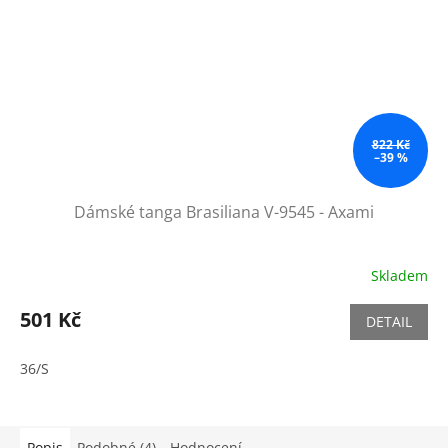
822 Kč
–39 %
Dámské tanga Brasiliana V-9545 - Axami
Skladem
501 Kč
DETAIL
36/S
Popis
Podobné (4)
Hodnocení