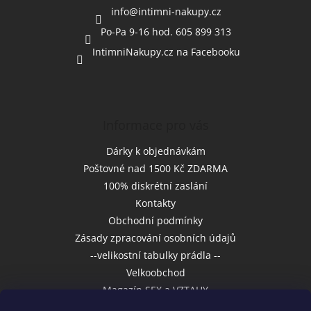
í
info
@
intimni-nakupy.cz
Po-Pa 9-16 hod. 605 899 313
IntimniNakupy.cz na Facebooku
Informace pro vás
Dárky k objednávkám
Poštovné nad 1500 Kč ZDARMA
100% diskrétní zaslání
Kontakty
Obchodní podmínky
Zásady zpracování osobních údajů
--velikostní tabulky prádla --
Velkoobchod
Magazín SEX a VZTAHY