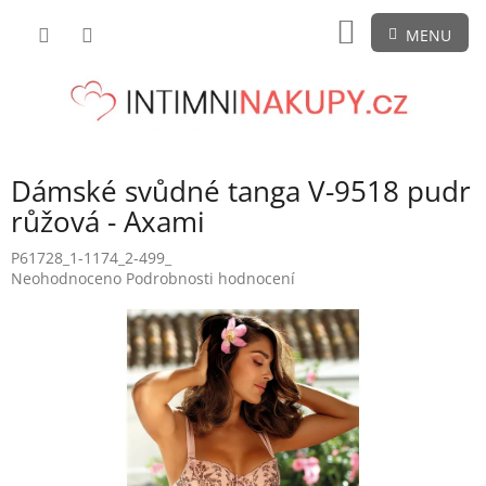
Přejít
NÁKUPNÍ
na
obsah
KOŠÍK
Dámské svůdné tanga V-9518 pudr
růžová - Axami
P61728_1-1174_2-499_
Průměrné
Neohodnoceno
Podrobnosti hodnocení
hodnocení
produktu
je
0,0
z
5
hvězdiček.