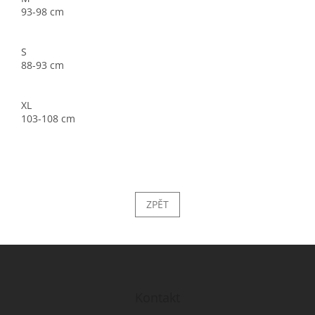
93-98 cm
S
88-93 cm
XL
103-108 cm
ZPĚT
Z
á
p
a
Kontakt
t