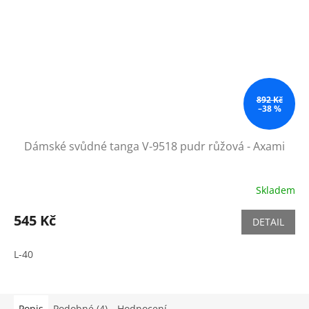
892 Kč
–38 %
Dámské svůdné tanga V-9518 pudr růžová - Axami
Skladem
545 Kč
DETAIL
L-40
Popis
Podobné (4)
Hodnocení