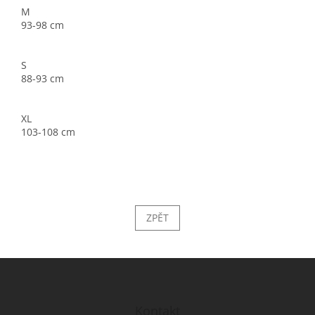
M
93-98 cm
S
88-93 cm
XL
103-108 cm
ZPĚT
Z
á
p
a
Kontakt