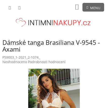
Přejít
NÁKUPNÍ
na
obsah
KOŠÍK
Dámské tanga Brasiliana V-9545 -
Axami
P59003_1-2021_2-1074_
Průměrné
Neohodnoceno
Podrobnosti hodnocení
hodnocení
produktu
je
0,0
z
5
hvězdiček.