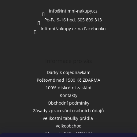
t
í
info
@
intimni-nakupy.cz
Po-Pa 9-16 hod. 605 899 313
IntimniNakupy.cz na Facebooku
Informace pro vás
Dárky k objednávkám
Poštovné nad 1500 Kč ZDARMA
100% diskrétní zaslání
Kontakty
Obchodní podmínky
Zásady zpracování osobních údajů
--velikostní tabulky prádla --
Velkoobchod
Magazín SEX a VZTAHY