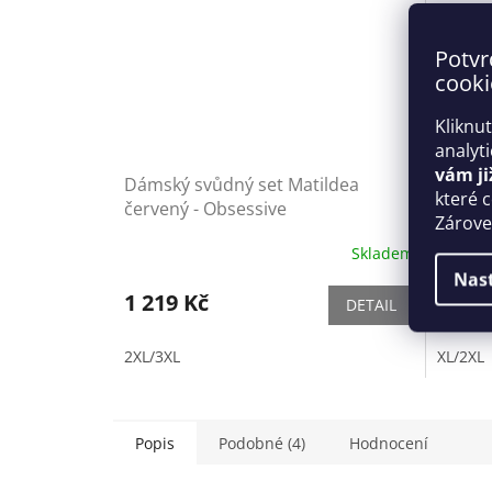
Potvr
cooki
Kliknu
analyt
vám ji
Dámský svůdný set Matildea
Dámský
které 
červený - Obsessive
Crotch
Zároveň
Skladem
Nas
1 219 Kč
1 599
DETAIL
2XL/3XL
XL/2XL
Popis
Podobné (4)
Hodnocení