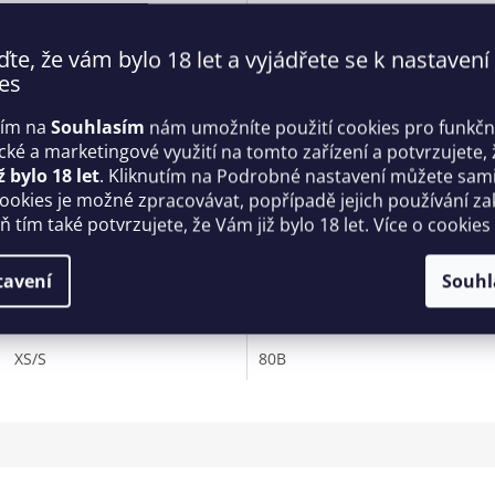
ďte, že vám bylo 18 let a vyjádřete se k nastavení
es
tím na
Souhlasím
nám umožníte použití cookies pro funkčn
ické a marketingové využití na tomto zařízení a potvrzujete, 
ž bylo 18 let
. Kliknutím na Podrobné nastavení můžete sami 
 sexy set Lune Bellis 3-Pcs
Dámské body BD-021 Černá 
cookies je možné zpracovávat, popřípadě jejich používání za
less černý - Obsessive
tělovou - Ava
 tím také potvrzujete, že Vám již bylo 18 let. Více o cookies
Skladem
tavení
Souhl
 Kč
1 279 Kč
DETAIL
D
XS/S
80B