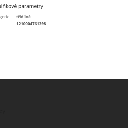
lňkové parametry
gorie
:
třídílné
:
1210004761398
tby