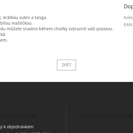
Dop
, krátkou sukni a tanga.
Kate
 bílou mašličkou.
EAN
zadu můžete snadno během chvilky zvýraznit vaši postavu.
tká.
kem.
ZPĚT
ormace pro vás
Přijímáme online pla
y k objednávkám