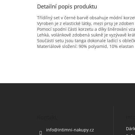
Detailní popis produktu
Třídílný set v černé barvě obsahuje módní korzet
Vyroben je z elastické látky, mezi prsy je zdoben
Pomocí spodní části korzetu a díky šněrování v
Lehká, volánkově zdobená sukně je vyzývavě krá
Součástí setu jsou tanga dokonale ladící s obleč
Materiálové složení: 90% polyamid, 10% elastan
Z
á
p
a
t
Kontakt
Inf
í
Dárk
info
@
intimni-nakupy.cz