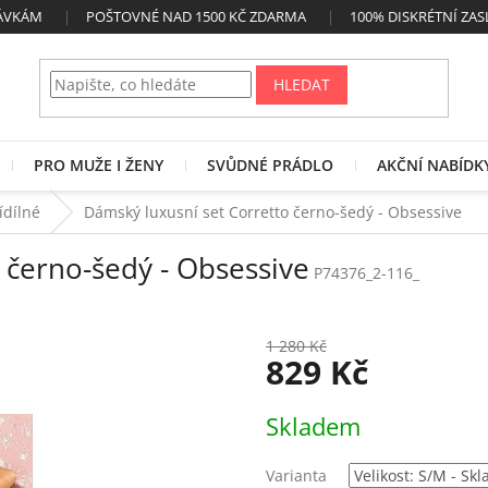
NÁVKÁM
POŠTOVNÉ NAD 1500 KČ ZDARMA
100% DISKRÉTNÍ ZAS
HLEDAT
PRO MUŽE I ŽENY
SVŮDNÉ PRÁDLO
AKČNÍ NABÍDK
řídílné
Dámský luxusní set Corretto černo-šedý - Obsessive
 černo-šedý - Obsessive
P74376_2-116_
1 280 Kč
829 Kč
Měrná
Skladem
cena:
Varianta