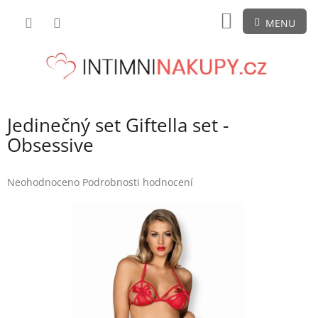
Přejít
NÁKUPNÍ
na
obsah
KOŠÍK
Jedinečný set Giftella set -
Obsessive
Průměrné
Neohodnoceno
Podrobnosti hodnocení
hodnocení
produktu
je
0,0
z
5
hvězdiček.