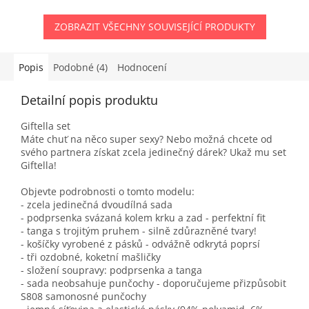
ZOBRAZIT VŠECHNY SOUVISEJÍCÍ PRODUKTY
Popis
Podobné (4)
Hodnocení
Detailní popis produktu
Giftella set
Máte chuť na něco super sexy? Nebo možná chcete od
svého partnera získat zcela jedinečný dárek? Ukaž mu set
Giftella!
Objevte podrobnosti o tomto modelu:
- zcela jedinečná dvoudílná sada
- podprsenka svázaná kolem krku a zad - perfektní fit
- tanga s trojitým pruhem - silně zdůrazněné tvary!
- košíčky vyrobené z pásků - odvážně odkrytá poprsí
- tři ozdobné, koketní mašličky
- složení soupravy: podprsenka a tanga
- sada neobsahuje punčochy - doporučujeme přizpůsobit
S808 samonosné punčochy