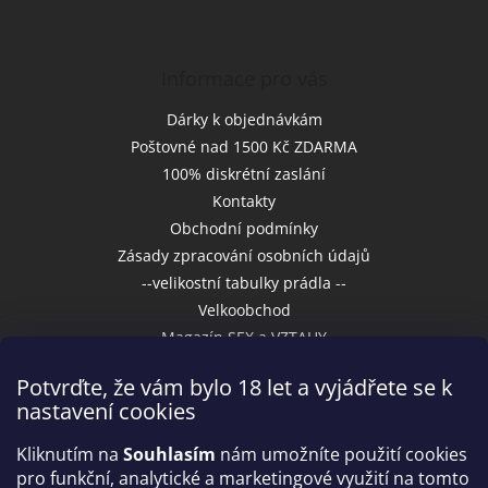
Informace pro vás
Dárky k objednávkám
Poštovné nad 1500 Kč ZDARMA
100% diskrétní zaslání
Kontakty
Obchodní podmínky
Zásady zpracování osobních údajů
--velikostní tabulky prádla --
Velkoobchod
Magazín SEX a VZTAHY
Potvrďte, že vám bylo 18 let a vyjádřete se k
nastavení cookies
Přijímáme online platby
Kliknutím na
Souhlasím
nám umožníte použití cookies
pro funkční, analytické a marketingové využití na tomto