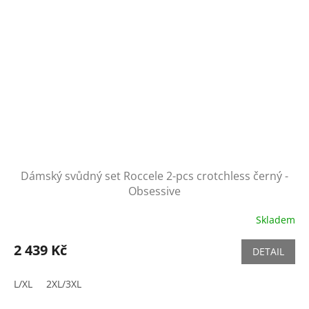
Dámský svůdný set Roccele 2-pcs crotchless černý -
Obsessive
Skladem
2 439 Kč
DETAIL
L/XL
2XL/3XL