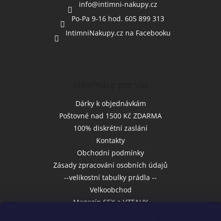
í
info
@
intimni-nakupy.cz
Po-Pa 9-16 hod. 605 899 313
IntimniNakupy.cz na Facebooku
Informace pro vás
Dárky k objednávkám
Poštovné nad 1500 Kč ZDARMA
100% diskrétní zaslání
Kontakty
Obchodní podmínky
Zásady zpracování osobních údajů
--velikostní tabulky prádla --
Velkoobchod
Magazín SEX a VZTAHY