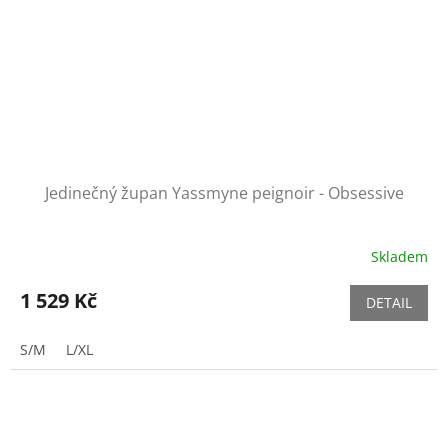
Jedinečný župan Yassmyne peignoir - Obsessive
Skladem
1 529 Kč
DETAIL
S/M
L/XL