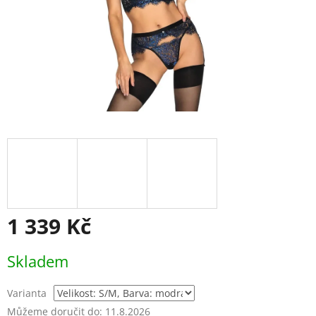
1 339 Kč
Měrná
Skladem
cena:
Varianta
Můžeme doručit do:
11.8.2026