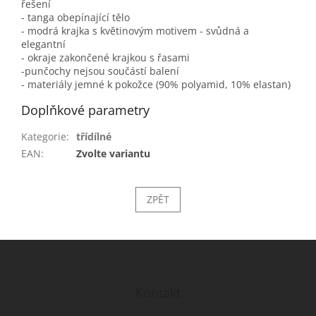
řešení
- tanga obepínající tělo
- modrá krajka s květinovým motivem - svůdná a
elegantní
- okraje zakončené krajkou s řasami
-punčochy nejsou součástí balení
- materiály jemné k pokožce (90% polyamid, 10% elastan)
Doplňkové parametry
Kategorie
:
třídílné
EAN
:
Zvolte variantu
ZPĚT
Z
á
p
a
Kontakt
t