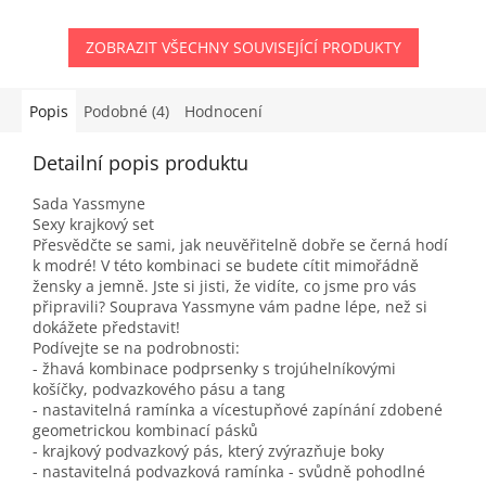
ZOBRAZIT VŠECHNY SOUVISEJÍCÍ PRODUKTY
Popis
Podobné (4)
Hodnocení
Detailní popis produktu
Sada Yassmyne
Sexy krajkový set
Přesvědčte se sami, jak neuvěřitelně dobře se černá hodí
k modré! V této kombinaci se budete cítit mimořádně
žensky a jemně. Jste si jisti, že vidíte, co jsme pro vás
připravili? Souprava Yassmyne vám padne lépe, než si
dokážete představit!
Podívejte se na podrobnosti:
- žhavá kombinace podprsenky s trojúhelníkovými
košíčky, podvazkového pásu a tang
- nastavitelná ramínka a vícestupňové zapínání zdobené
geometrickou kombinací pásků
- krajkový podvazkový pás, který zvýrazňuje boky
- nastavitelná podvazková ramínka - svůdně pohodlné