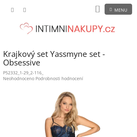
Přejít
NÁKUPNÍ
na
obsah
KOŠÍK
Krajkový set Yassmyne set -
Obsessive
P52332_1-29_2-116_
Průměrné
Neohodnoceno
Podrobnosti hodnocení
hodnocení
produktu
je
0,0
z
5
hvězdiček.