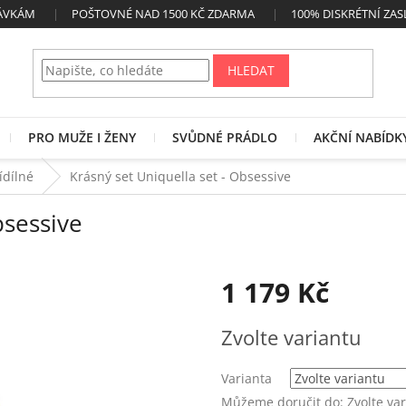
NÁVKÁM
POŠTOVNÉ NAD 1500 KČ ZDARMA
100% DISKRÉTNÍ ZAS
HLEDAT
PRO MUŽE I ŽENY
SVŮDNÉ PRÁDLO
AKČNÍ NABÍDK
řídílné
Krásný set Uniquella set - Obsessive
bsessive
1 179 Kč
Měrná
Zvolte variantu
cena:
Varianta
Můžeme doručit do:
Zvolte va