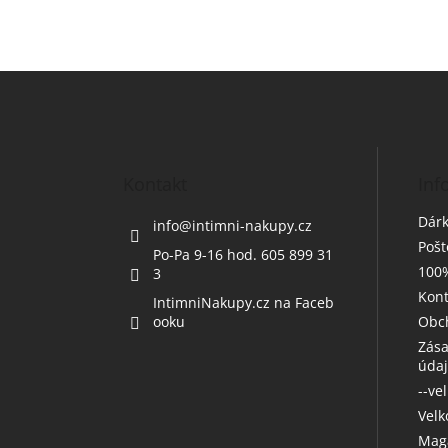
Z
á
p
a
t
Kontakt
Inf
í
Dárk
info
@
intimni-nakupy.cz
Poš
Po-Pa 9-16 hod. 605 899 31
100%
3
Kont
IntimniNakupy.cz na Faceb
ooku
Obc
Zása
úda
--ve
Vel
Maga