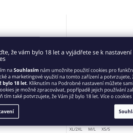
ďte, že vám bylo 18 let a vyjádřete se k nastavení
es
tím na
Souhlasím
nám umožníte použití cookies pro funkčn
ické a marketingové využití na tomto zařízení a potvrzujete, 
ní korzet Heartia corset -
Výjimečné body Milladis tedd
ž bylo 18 let
. Kliknutím na Podrobné nastavení můžete sami 
sive
Obsessive
cookies je možné zpracovávat, popřípadě jejich používání za
 tím také potvrzujete, že Vám již bylo 18 let. Více o cookies
Skladem
tavení
Souhl
 Kč
1 799 Kč
DETAIL
D
XL/2XL
M/L
XS/S