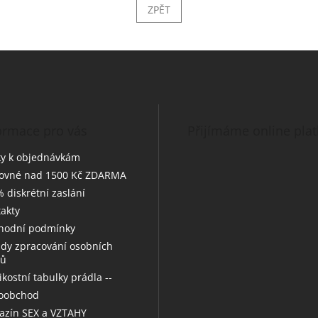
ZPĚT
ormace pro vás
Přijímáme online pla
y k objednávkám
tovné nad 1500 Kč ZDARMA
 diskrétní zaslání
akty
hodní podmínky
dy zpracování osobních
jů
likostní tabulky prádla --
koobchod
zín SEX a VZTAHY