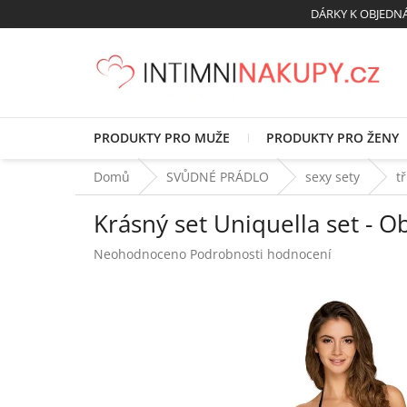
Přejít
DÁRKY K OBJED
na
obsah
PRODUKTY PRO MUŽE
PRODUKTY PRO ŽENY
Domů
SVŮDNÉ PRÁDLO
sexy sety
t
Krásný set Uniquella set - O
Průměrné
Neohodnoceno
Podrobnosti hodnocení
hodnocení
produktu
je
0,0
z
5
hvězdiček.