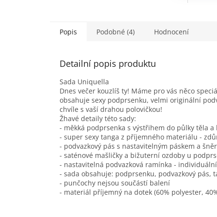
Popis
Podobné (4)
Hodnocení
Detailní popis produktu
Sada Uniquella
Dnes večer kouzlíš ty! Máme pro vás něco speci
obsahuje sexy podprsenku, velmi originální pod
chvíle s vaší drahou polovičkou!
Žhavé detaily této sady:
- měkká podprsenka s výstřihem do půlky těla a
- super sexy tanga z příjemného materiálu - zd
- podvazkový pás s nastavitelným páskem a šněr
- saténové mašličky a bižuterní ozdoby u podpr
- nastavitelná podvazková ramínka - individuáln
- sada obsahuje: podprsenku, podvazkový pás, 
- punčochy nejsou součástí balení
- materiál příjemný na dotek (60% polyester, 40