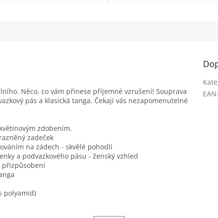
Dop
Kate
álního. Něco, co vám přinese příjemné vzrušení! Souprava
EAN
vazkový pás a klasická tanga. Čekají vás nezapomenutelné
 květinovým zdobením.
ůrazněný zadeček
ováním na zádech - skvělé pohodlí
senky a podvazkového pásu - ženský vzhled
í přizpůsobení
tanga
% polyamid)