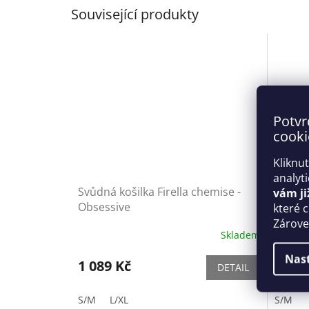
Související produkty
Potvr
cooki
Kliknu
analyt
Svůdná košilka Firella chemise -
Pikant
vám ji
Obsessive
Obses
které 
Zároveň
Skladem
Nas
1 089 Kč
1 199
DETAIL
S/M
L/XL
S/M