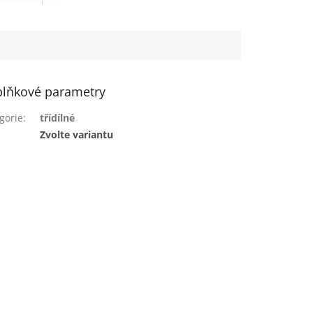
lňkové parametry
gorie
:
třídílné
:
Zvolte variantu